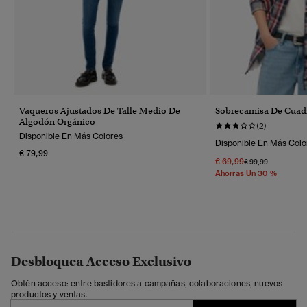
Vaqueros Ajustados De Talle Medio De
Sobrecamisa De Cuad
Algodón Orgánico
(2)
Disponible En Más Colores
Disponible En Más Colo
€ 79,99
€ 69,99
Precio Rebajado 
A
€ 99,99
Ahorras Un 30 %
Desbloquea Acceso Exclusivo
Obtén acceso: entre bastidores a campañas, colaboraciones, nuevos
productos y ventas.