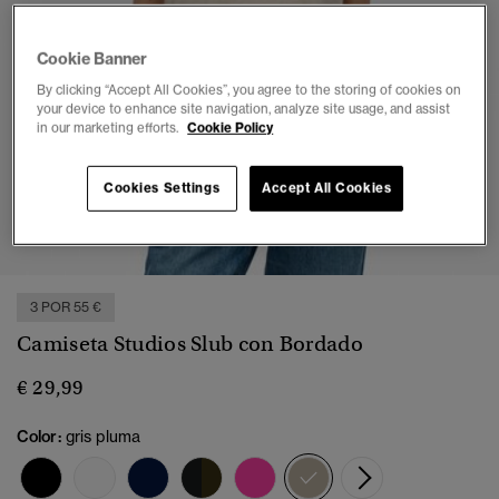
Cookie Banner
By clicking “Accept All Cookies”, you agree to the storing of cookies on
your device to enhance site navigation, analyze site usage, and assist
in our marketing efforts.
Cookie Policy
Cookies Settings
Accept All Cookies
1
2
3
4
5
3 POR 55 €
Camiseta Studios Slub con Bordado
€ 29,99
Color:
gris pluma
seleccionado