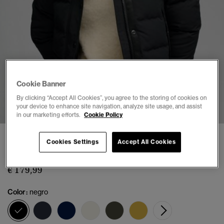
Cookie Banner
1
2
3
4
5
By clicking “Accept All Cookies”, you agree to the storing of cookies on
your device to enhance site navigation, analyze site usage, and assist
in our marketing efforts.
Cookie Policy
Chaqueta Bomber con Capucha Everest
Cookies Settings
Accept All Cookies
(180)
€ 179,99
Color:
negro
seleccionado