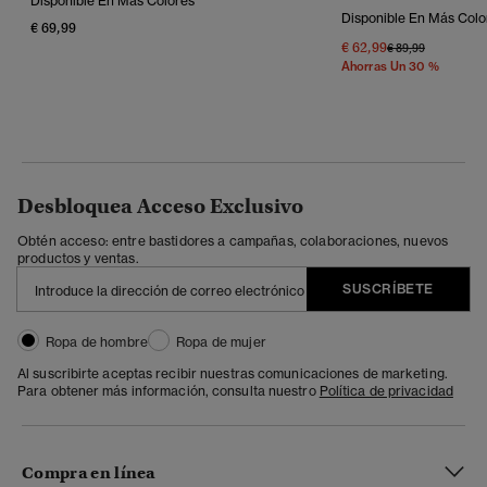
Disponible En Más Colores
Disponible En Más Colo
€ 69,99
€ 62,99
Precio Rebajado 
A
€ 89,99
Ahorras Un 30 %
Desbloquea Acceso Exclusivo
Obtén acceso: entre bastidores a campañas, colaboraciones, nuevos
productos y ventas.
SUSCRÍBETE
Ropa de hombre
Ropa de mujer
Al suscribirte aceptas recibir nuestras comunicaciones de marketing.
Para obtener más información, consulta nuestro
Política de privacidad
Compra en línea