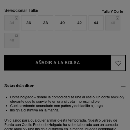
Seleccionar Talla:
Talla Y Corte
34
36
38
40
42
44
46
48
AÑADIR A LA BOLSA
Notas del editor
Corte holgado – donde la comodidad se une al estilo, un corte amplio y
elegante que lo convierte en una silueta imprescindible
Cuello redondo acanalado con puños y dobladillo a juego
Insignia distintiva en la manga
Un clásico para cualquier armario esta temporada. Nuestro Jersey de
Punto con Cuello Redondo Holgado ha sido elaborado con un cómodo
corte amplio y una insignia distintiva en la manga, puedes combinarlo