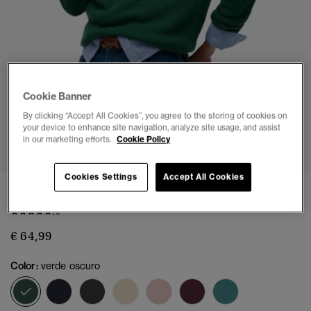
Cookie Banner
By clicking “Accept All Cookies”, you agree to the storing of cookies on
your device to enhance site navigation, analyze site usage, and assist
1
2
3
4
5
6
in our marketing efforts.
Cookie Policy
Cookies Settings
Accept All Cookies
Jersey de Punto con Cuello Redondo Holgado
(1)
€ 64,99
Color:
verde oscuro
seleccionado