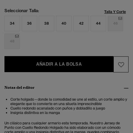
Seleccionar Talla:
Talla Y Corte
34
36
38
40
42
44
46
48
AÑADIR A LA BOLSA
Notas del editor
Corte holgado – donde la comodidad se une al estilo, un corte amplio y
elegante que lo convierte en una silueta imprescindible
Cuello redondo acanalado con puños y dobladillo a juego
Insignia distintiva en la manga
Un clásico para cualquier armario esta temporada. Nuestro Jersey de
Punto con Cuello Redondo Holgado ha sido elaborado con un cómodo
corte amplio y una insignia distintiva en la manga, puedes combinarlo