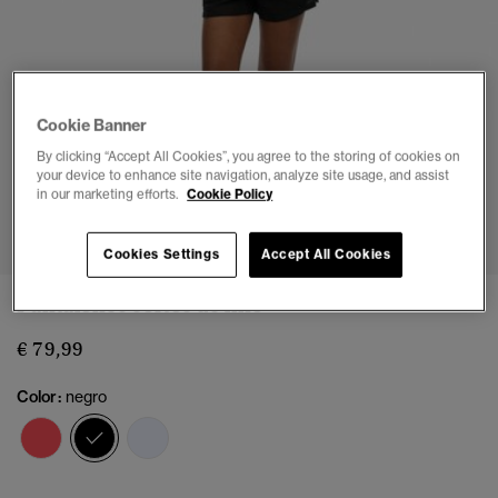
Cookie Banner
By clicking “Accept All Cookies”, you agree to the storing of cookies on
your device to enhance site navigation, analyze site usage, and assist
in our marketing efforts.
Cookie Policy
1
2
3
4
5
Cookies Settings
Accept All Cookies
Pantalones cortos de lino
€ 79,99
Color:
negro
seleccionado