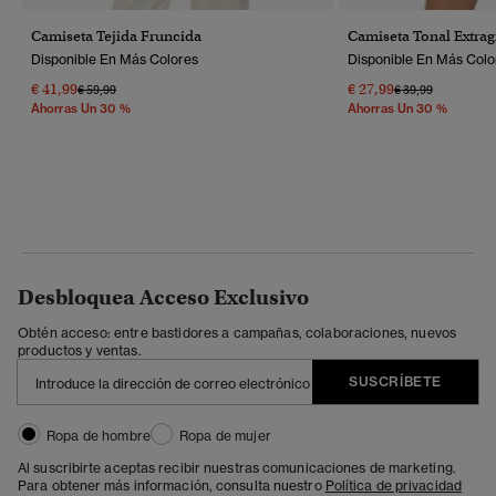
Camiseta Tejida Fruncida
Camiseta Tonal Extrag
Disponible En Más Colores
Disponible En Más Colo
€ 41,99
€ 27,99
Precio Rebajado De
A
Precio Rebajado 
A
€ 59,99
€ 39,99
Ahorras Un 30 %
Ahorras Un 30 %
Desbloquea Acceso Exclusivo
Obtén acceso: entre bastidores a campañas, colaboraciones, nuevos
productos y ventas.
SUSCRÍBETE
Ropa de hombre
Ropa de mujer
Al suscribirte aceptas recibir nuestras comunicaciones de marketing.
Para obtener más información, consulta nuestro
Política de privacidad