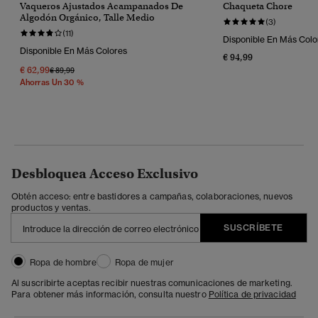
Vaqueros Ajustados Acampanados De
Chaqueta Chore
Algodón Orgánico, Talle Medio
(3)
(11)
Disponible En Más Colo
Disponible En Más Colores
€ 94,99
€ 62,99
Precio Rebajado De
A
€ 89,99
Ahorras Un 30 %
Desbloquea Acceso Exclusivo
Obtén acceso: entre bastidores a campañas, colaboraciones, nuevos
productos y ventas.
SUSCRÍBETE
Ropa de hombre
Ropa de mujer
Al suscribirte aceptas recibir nuestras comunicaciones de marketing.
Para obtener más información, consulta nuestro
Política de privacidad