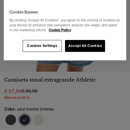
Cookie Banner
By clicking “Accept All Cookies”, you agree to the storing of cookies on
your device to enhance site navigation, analyze site usage, and assist
in our marketing efforts.
Cookie Policy
Cookies Settings
Accept All Cookies
1
2
3
4
5
6
Camiseta tonal extragrande Athletic
Precio rebajado de
a
€ 27,99
€ 39,99
Ahorras un 30 %
Color:
azul marino intenso
seleccionado