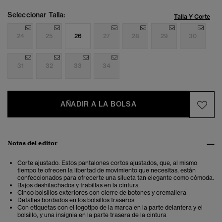
Seleccionar Talla:
Talla Y Corte
24
25
26
27
28
29
30
31
32
33
34
AÑADIR A LA BOLSA
Notas del editor
Corte ajustado. Estos pantalones cortos ajustados, que, al mismo
tiempo te ofrecen la libertad de movimiento que necesitas, están
confeccionados para ofrecerte una silueta tan elegante como cómoda.
Bajos deshilachados y trabillas en la cintura
Cinco bolsillos exteriores con cierre de botones y cremallera
Detalles bordados en los bolsillos traseros
Con etiquetas con el logotipo de la marca en la parte delantera y el
bolsillo, y una insignia en la parte trasera de la cintura