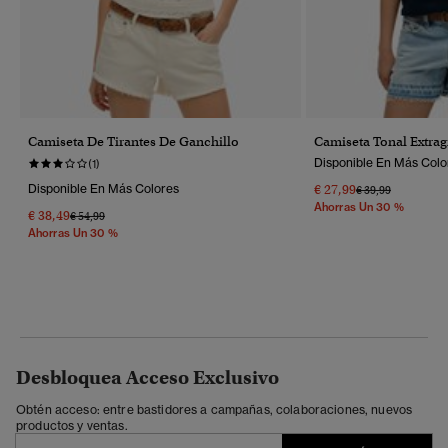
Camiseta De Tirantes De Ganchillo
Camiseta Tonal Extrag
Disponible En Más Colo
(1)
Disponible En Más Colores
€ 27,99
Precio Rebajado 
A
€ 39,99
Ahorras Un 30 %
€ 38,49
Precio Rebajado De
A
€ 54,99
Ahorras Un 30 %
Desbloquea Acceso Exclusivo
Obtén acceso: entre bastidores a campañas, colaboraciones, nuevos
productos y ventas.