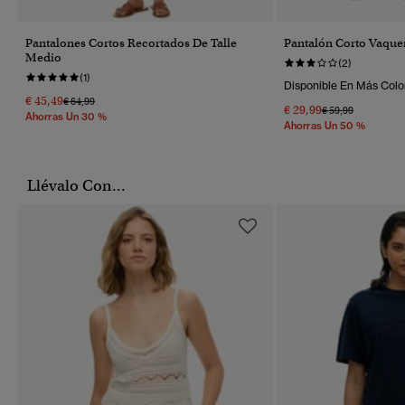
Pantalones Cortos Recortados De Talle
Pantalón Corto Vaque
Medio
(2)
(1)
Disponible En Más Colo
€ 45,49
Precio Rebajado De
A
€ 64,99
€ 29,99
Precio Rebajado 
A
€ 59,99
Ahorras Un 30 %
Ahorras Un 50 %
Llévalo Con...