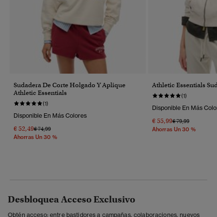
Sudadera De Corte Holgado Y Aplique
Athletic Essentials S
Athletic Essentials
(1)
(1)
Disponible En Más Colo
Disponible En Más Colores
€ 55,99
Precio Rebajado 
A
€ 79,99
€ 52,49
Precio Rebajado De
A
€ 74,99
Ahorras Un 30 %
Ahorras Un 30 %
Desbloquea Acceso Exclusivo
Obtén acceso: entre bastidores a campañas, colaboraciones, nuevos