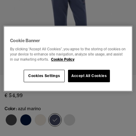
Cookie Banner
By clicking “Accept All Cookies”, you agree to the storing of cookies on
your device to enhance site navigation, analyze site usage, and assist
1
2
3
4
5
6
7
in our marketing efforts.
Cookie Policy
Cookies Settings
Accept All Cookies
Joggers Acampanados con Estampado Athletic
€ 54,99
Color:
azul marino
seleccionado