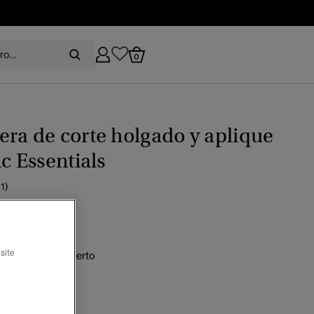
0
ra de corte holgado y aplique
ic Essentials
(1)
recio rebajado de
a
 74,99
%
site
o roto hueso desierto
seleccionado