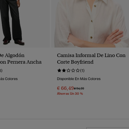
De Algodón
Camisa Informal De Lino Con
on Pernera Ancha
Corte Boyfriend
8)
(1)
Más Colores
Disponible En Más Colores
€ 66,49
Precio Rebajado De
A
€ 94,99
Ahorras Un 30 %