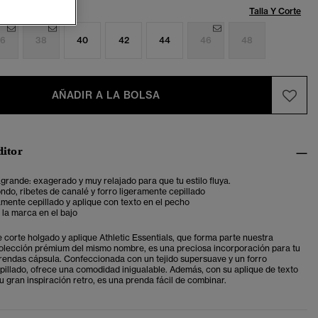
Talla:
Talla Y Corte
6
38
40
42
44
46
48
AÑADIR A LA BOLSA
ditor
grande: exagerado y muy relajado para que tu estilo fluya.
ndo, ribetes de canalé y forro ligeramente cepillado
amente cepillado y aplique con texto en el pecho
 la marca en el bajo
 corte holgado y aplique Athletic Essentials, que forma parte nuestra
lección prémium del mismo nombre, es una preciosa incorporación para tu
rendas cápsula. Confeccionada con un tejido supersuave y un forro
pillado, ofrece una comodidad inigualable. Además, con su aplique de texto
u gran inspiración retro, es una prenda fácil de combinar.