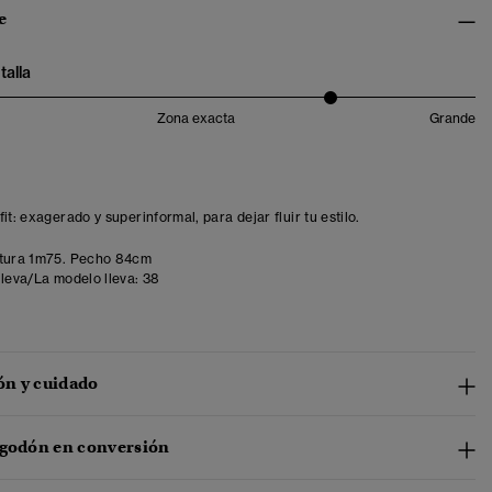
e
talla
Zona exacta
Grande
it: exagerado y superinformal, para dejar fluir tu estilo.
tura 1m75. Pecho 84cm
lleva/La modelo lleva:
38
n y cuidado
lgodón en conversión