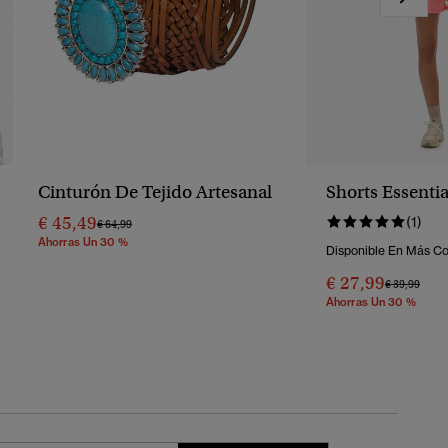
Cinturón De Tejido Artesanal
Shorts Essenti
€ 45,49
(1)
Precio Rebajado De
A
€ 64,99
Ahorras Un 30 %
Disponible En Más Co
€ 27,99
Precio Reba
A
€ 39,99
Ahorras Un 30 %