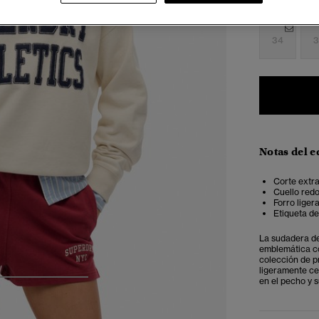
Seleccionar 
34
3
Notas del e
Corte extra
Cuello redo
Forro liger
Etiqueta de
La sudadera de
emblemática co
colección de p
ligeramente ce
en el pecho y s
4
5
6