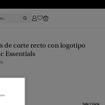
0
s de corte recto con logotipo
ic Essentials
(1)
ayas holly
ccionado
site
Talla:
Talla Y Corte