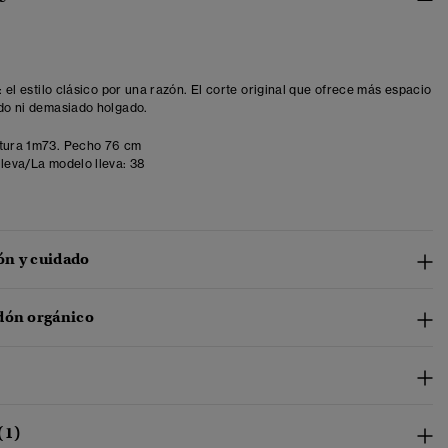
t: el estilo clásico por una razón. El corte original que ofrece más espacio
ído ni demasiado holgado.
tura 1m73. Pecho 76 cm
lleva/La modelo lleva:
38
n y cuidado
dón orgánico
(1)