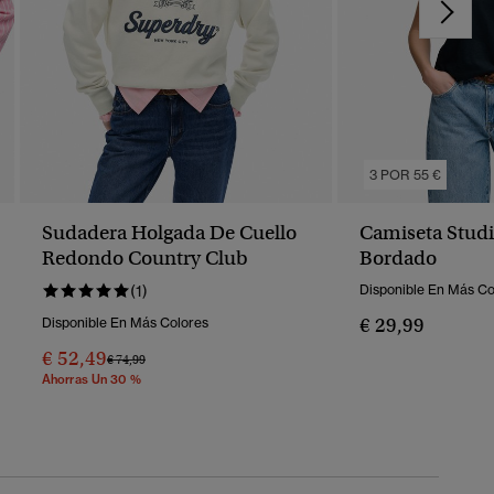
3 POR 55 €
Sudadera Holgada De Cuello
Camiseta Stud
Redondo Country Club
Bordado
(1)
Disponible En Más Co
€ 29,99
Disponible En Más Colores
€ 52,49
Precio Rebajado De
A
€ 74,99
Ahorras Un 30 %