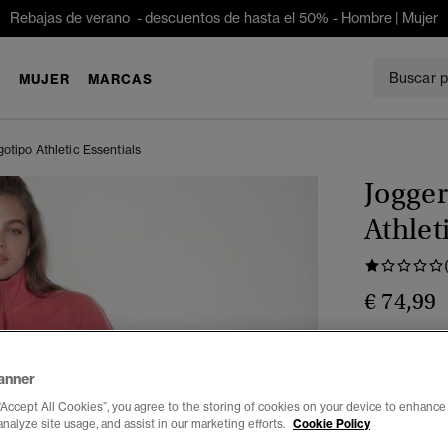
Rebajas de verano - descuentos de hasta el 50% -
Hombre
|
Mujer
E
MUJER
MARCAS
otipo Athletic Essentials
Jogger
Athlet
€ 74,99
Color:
rojo b
sele
anner
“Accept All Cookies”, you agree to the storing of cookies on your device to enhance 
analyze site usage, and assist in our marketing efforts.
Cookie Policy
Seleccionar 