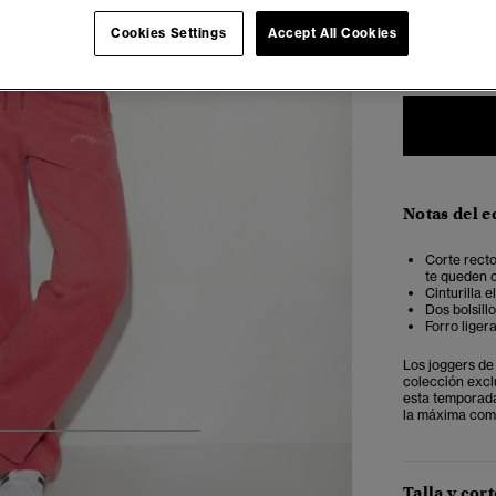
Cookies Settings
Accept All Cookies
34
3
Notas del e
Corte recto
te queden c
Cinturilla 
Dos bolsill
Forro liger
Los joggers de 
colección excl
esta temporada
la máxima como
5
6
7
8
9
Talla y cort