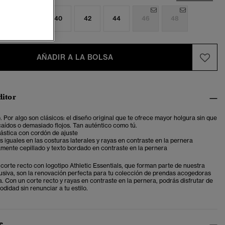
6
38
40
42
44
46
48
AÑADIR A LA BOLSA
ditor
. Por algo son clásicos: el diseño original que te ofrece mayor holgura sin que
aídos o demasiado flojos. Tan auténtico como tú.
elástica con cordón de ajuste
os iguales en las costuras laterales y rayas en contraste en la pernera
amente cepillado y texto bordado en contraste en la pernera
corte recto con logotipo Athletic Essentials, que forman parte de nuestra
usiva, son la renovación perfecta para tu colección de prendas acogedoras
. Con un corte recto y rayas en contraste en la pernera, podrás disfrutar de
didad sin renunciar a tu estilo.
e