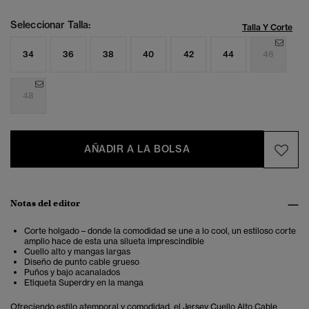
Seleccionar Talla:
Talla Y Corte
34
36
38
40
42
44
46
48
AÑADIR A LA BOLSA
Notas del editor
Corte holgado – donde la comodidad se une a lo cool, un estiloso corte
amplio hace de esta una silueta imprescindible
Cuello alto y mangas largas
Diseño de punto cable grueso
Puños y bajo acanalados
Etiqueta Superdry en la manga
Ofreciendo estilo atemporal y comodidad, el Jersey Cuello Alto Cable