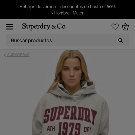
Rebajas de verano - descuentos de hasta el 50%
-
Hombre
|
Mujer
0
SUDADERAS