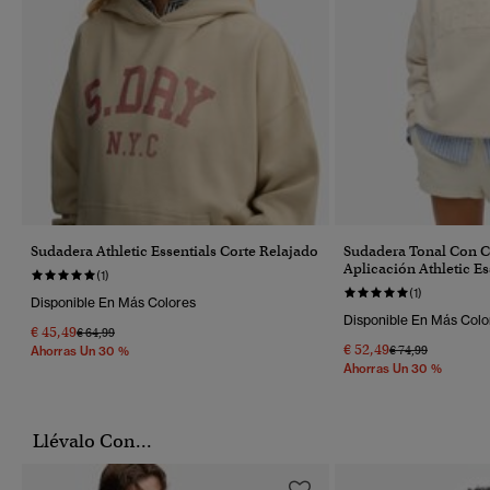
Sudadera Athletic Essentials Corte Relajado
Sudadera Tonal Con 
Aplicación Athletic Es
(1)
(1)
Disponible En Más Colores
Disponible En Más Colo
€ 45,49
Precio Rebajado De
A
€ 64,99
€ 52,49
Precio Rebajado 
A
€ 74,99
Ahorras Un 30 %
Ahorras Un 30 %
Llévalo Con...