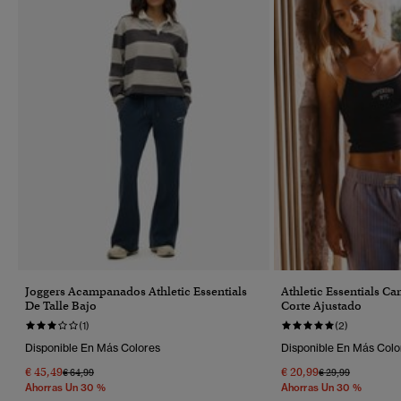
Joggers Acampanados Athletic Essentials
Athletic Essentials Ca
De Talle Bajo
Corte Ajustado
(1)
(2)
Disponible En Más Colores
Disponible En Más Colo
€ 45,49
€ 20,99
Precio Rebajado De
A
Precio Rebajado 
A
€ 64,99
€ 29,99
Ahorras Un 30 %
Ahorras Un 30 %