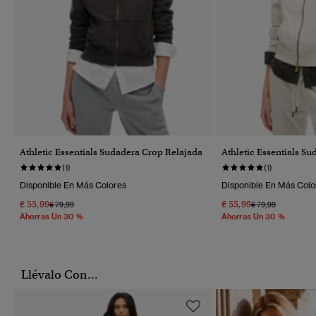
Athletic Essentials Sudadera Crop Relajada
Athletic Essentials S
(1)
(1)
Disponible En Más Colores
Disponible En Más Colo
€ 55,99
€ 55,99
Precio Rebajado De
A
Precio Rebajado 
A
€ 79,99
€ 79,99
Ahorras Un 30 %
Ahorras Un 30 %
Llévalo Con...