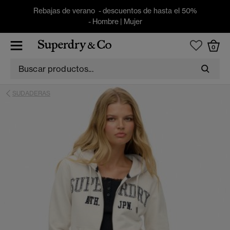
Rebajas de verano - descuentos de hasta el 50%
-
Hombre
|
Mujer
0
SUDADERAS