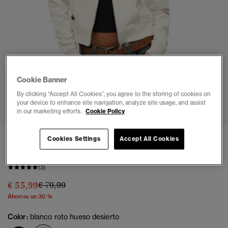
Cookie Banner
By clicking “Accept All Cookies”, you agree to the storing of cookies on
1
2
3
4
5
6
your device to enhance site navigation, analyze site usage, and assist
in our marketing efforts.
Cookie Policy
Sudadera con capucha de corte relajado
Cookies Settings
Accept All Cookies
Athletic Essentials
(3)
Precio rebajado de
a
€ 55,99
€ 79,99
Ahorras un 30 %
Color:
blanco roto hueso desierto