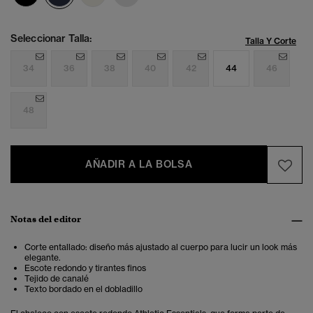
Seleccionar Talla:
Talla Y Corte
34
36
38
40
42
44
46
48
AÑADIR A LA BOLSA
Notas del editor
Corte entallado: diseño más ajustado al cuerpo para lucir un look más
elegante .
Escote redondo y tirantes finos
Tejido de canalé
Texto bordado en el dobladillo