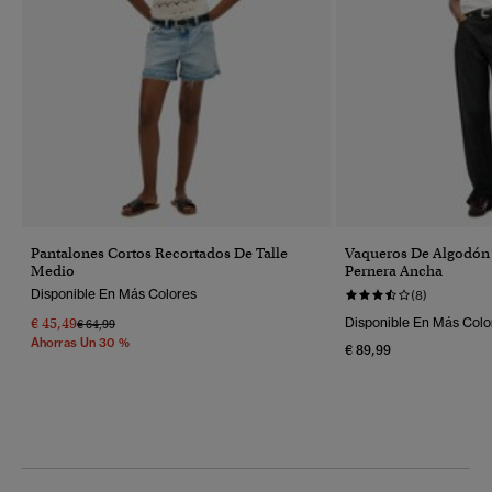
Pantalones Cortos Recortados De Talle
Vaqueros De Algodón
Medio
Pernera Ancha
Disponible En Más Colores
(8)
€ 45,49
Disponible En Más Colo
Precio Rebajado De
A
€ 64,99
Ahorras Un 30 %
€ 89,99