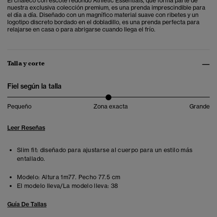
El chaleco con escote redondo Athletic Essentials, que forma parte de
nuestra exclusiva colección premium, es una prenda imprescindible para
el día a día. Diseñado con un magnífico material suave con ribetes y un
logotipo discreto bordado en el dobladillo, es una prenda perfecta para
relajarse en casa o para abrigarse cuando llega el frío.
Talla y corte
Fiel según la talla
Pequeño
Zona exacta
Grande
Leer Reseñas
Slim fit: diseñado para ajustarse al cuerpo para un estilo más
entallado.
Modelo:
Altura 1m77. Pecho 77.5 cm
El modelo lleva/La modelo lleva:
38
Guía De Tallas