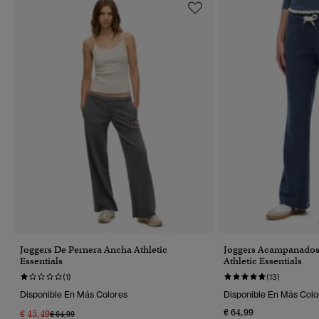
Joggers De Pernera Ancha Athletic
Joggers Acampanados 
Essentials
Athletic Essentials
(1)
(13)
Disponible En Más Colores
Disponible En Más Colo
€ 64,99
€ 45,49
Precio Rebajado De
A
€ 64,99