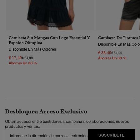
Camiseta Sin Mangas Con Logo Essential Y
Camiseta De Tirantes
Espalda Olímpica
Disponible En Más Colo
Disponible En Más Colores
€ 38,49
Precio Rebajado 
A
€ 54,99
€ 17,49
Precio Rebajado De
A
€ 24,99
Ahorras Un 30 %
Ahorras Un 30 %
Desbloquea Acceso Exclusivo
Obtén acceso: entre bastidores a campañas, colaboraciones, nuevos
productos y ventas.
SUSCRÍBETE