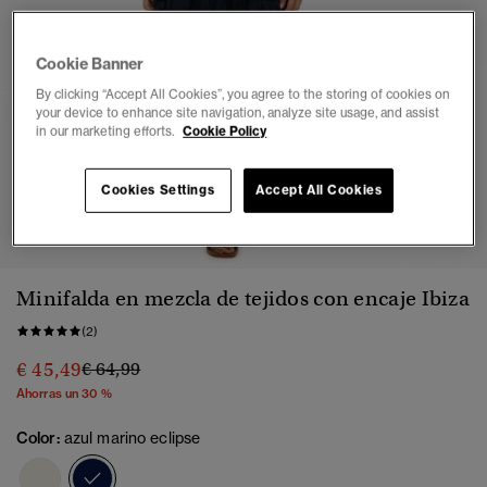
Cookie Banner
By clicking “Accept All Cookies”, you agree to the storing of cookies on
your device to enhance site navigation, analyze site usage, and assist
in our marketing efforts.
Cookie Policy
Cookies Settings
Accept All Cookies
1
2
3
4
5
6
7
8
Minifalda en mezcla de tejidos con encaje Ibiza
(2)
Precio rebajado de
a
€ 45,49
€ 64,99
Ahorras un 30 %
Color:
azul marino eclipse
seleccionado