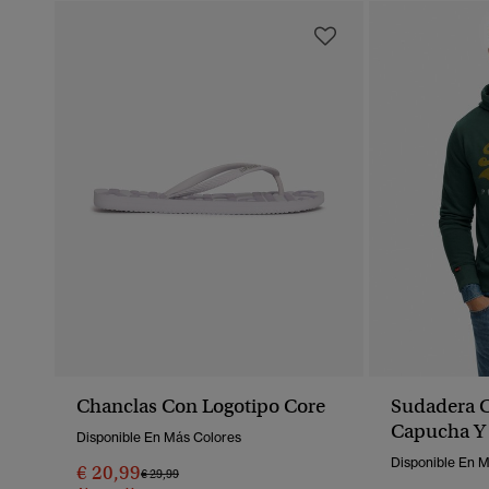
Chanclas Con Logotipo Core
Sudadera C
Capucha Y 
Disponible En Más Colores
Logo
Disponible En 
€ 20,99
Precio Rebajado De
A
€ 29,99