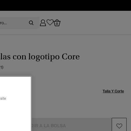
0
as con logotipo Core
(1)
Talla:
Talla Y Corte
site
-6
7-8
AÑADIR A LA BOLSA