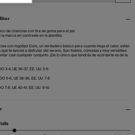
ditor
ico de chanclas con tira de goma para el pie
 la marca en contraste en la plantilla
las con logotipo Core, un verdadero básico para cuando llega el calor, están
que te lances a disfrutar del verano. Son fiables, cómodas y muy versátiles
tar casi cualquier conjunto. ¡De lo único que tendrás de acordarte es de la
O 3-4, UE 36-37, EE. UU. 5-6
O 5-6, UE 38-39, EE. UU. 7-8
O 7-8, UE 40-41, EE. UU. 9-10
e
talla