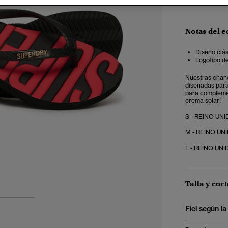
Notas del e
Diseño clás
Logotipo de
Nuestras chanc
diseñadas para 
para complemen
crema solar!
S - REINO UNID
M - REINO UNID
L - REINO UNID
Talla y cort
2
3
Fiel según la 