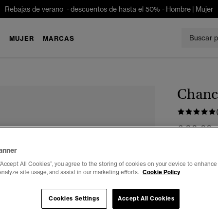
Rebajas de verano - descuentos de hasta el 50% -
Hombre
|
Mujer
E
MUJER
MARCAS
Chancl
€ 29,99
anner
Seleccionar 
“Accept All Cookies”, you agree to the storing of cookies on your device to enhance 
3-4
5
analyze site usage, and assist in our marketing efforts.
Cookie Policy
Cookies Settings
Accept All Cookies