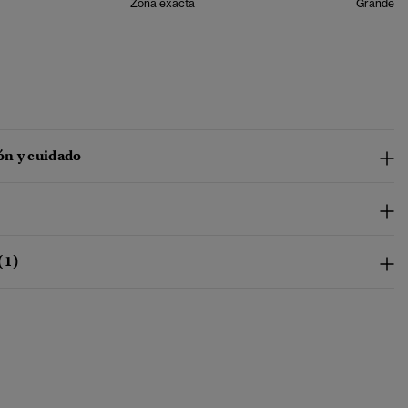
Zona exacta
Grande
n y cuidado
(1)