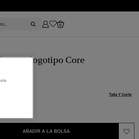
0
as con logotipo Core
recio rebajado de
a
 29,99
site
%
Talla:
Talla Y Corte
-6
7-8
AÑADIR A LA BOLSA