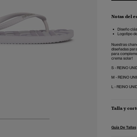
Notas del e
Diseño clás
Logotipo de
Nuestras chanc
diseñadas para 
para complemen
crema solar!
S - REINO UNID
M - REINO UNID
L - REINO UNID
Talla y cort
5
6
7
8
Guía De Tallas