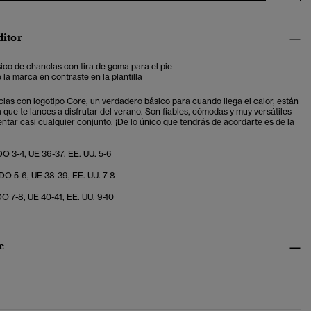
ditor
ico de chanclas con tira de goma para el pie
 la marca en contraste en la plantilla
las con logotipo Core, un verdadero básico para cuando llega el calor, están
que te lances a disfrutar del verano. Son fiables, cómodas y muy versátiles
tar casi cualquier conjunto. ¡De lo único que tendrás de acordarte es de la
O 3-4, UE 36-37, EE. UU. 5-6
O 5-6, UE 38-39, EE. UU. 7-8
O 7-8, UE 40-41, EE. UU. 9-10
e