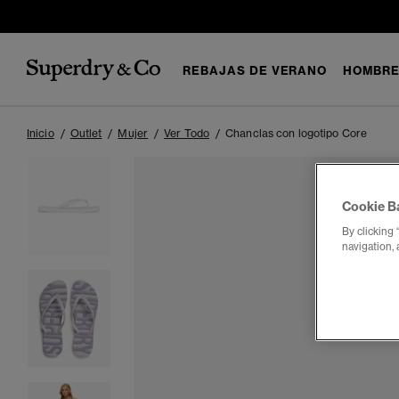
REBAJAS DE VERANO
HOMBR
Inicio
Outlet
Mujer
Ver Todo
Chanclas con logotipo Core
Cookie B
By clicking 
navigation, 