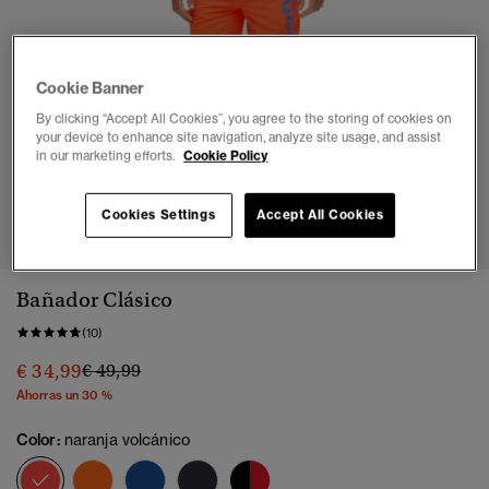
Cookie Banner
By clicking “Accept All Cookies”, you agree to the storing of cookies on
your device to enhance site navigation, analyze site usage, and assist
in our marketing efforts.
Cookie Policy
1
2
3
4
5
6
7
Cookies Settings
Accept All Cookies
Bañador Clásico
(10)
Precio rebajado de
a
€ 34,99
€ 49,99
Ahorras un 30 %
Color:
naranja volcánico
seleccionado