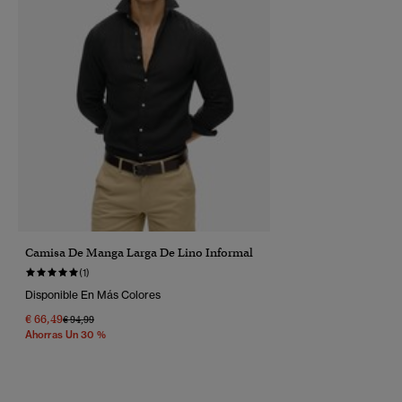
Camisa De Manga Larga De Lino Informal
(1)
Disponible En Más Colores
€ 66,49
Precio Rebajado De
A
€ 94,99
Ahorras Un 30 %