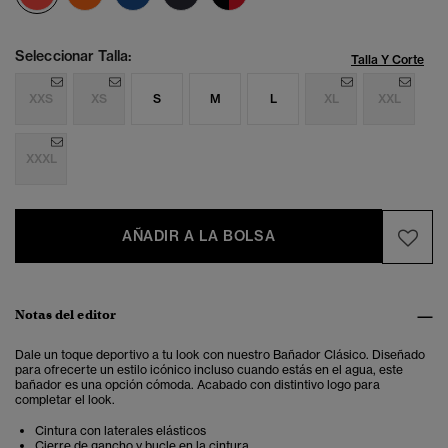
Seleccionar Talla:
Talla Y Corte
XXS
XS
S
M
L
XL
XXL
XXXL
AÑADIR A LA BOLSA
Notas del editor
Dale un toque deportivo a tu look con nuestro Bañador Clásico. Diseñado
para ofrecerte un estilo icónico incluso cuando estás en el agua, este
bañador es una opción cómoda. Acabado con distintivo logo para
completar el look.
Cintura con laterales elásticos
Cierre de gancho y bucle en la cintura