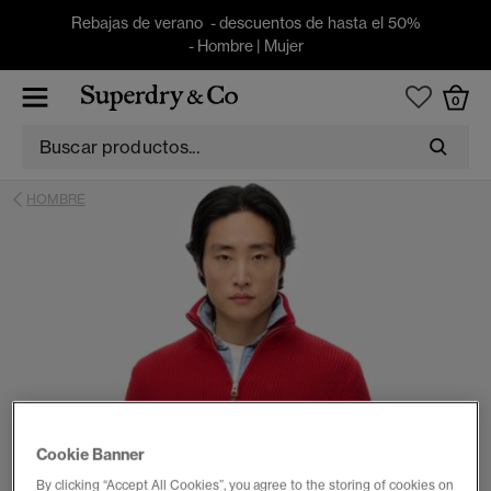
Rebajas de verano - descuentos de hasta el 50%
-
Hombre
|
Mujer
0
HOMBRE
Cookie Banner
By clicking “Accept All Cookies”, you agree to the storing of cookies on