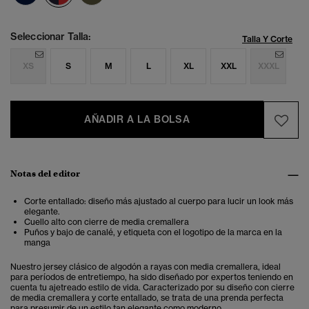
Seleccionar Talla:
Talla Y Corte
XS
S
M
L
XL
XXL
XXXL
AÑADIR A LA BOLSA
Notas del editor
Corte entallado: diseño más ajustado al cuerpo para lucir un look más
elegante .
Cuello alto con cierre de media cremallera
Puños y bajo de canalé, y etiqueta con el logotipo de la marca en la
manga
Nuestro jersey clásico de algodón a rayas con media cremallera, ideal
para períodos de entretiempo, ha sido diseñado por expertos teniendo en
cuenta tu ajetreado estilo de vida. Caracterizado por su diseño con cierre
de media cremallera y corte entallado, se trata de una prenda perfecta
para presumir de un estilo tan elegante como moderno.