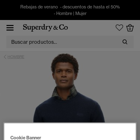
Rebajas de verano - descuentos de hasta el 50%
-
Hombre
|
Mujer
0
HOMBRE
Cookie Banner