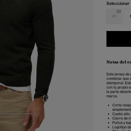
Seleccionar 
XS
Notas del e
Este jersey de
combinar que a
atemporal
. Es
con tu propio s
la parte delan
marca.
Corte relaj
simplemente
Cuello alto
4
5
6
Cierre de 
Puños y ba
Logotipo d