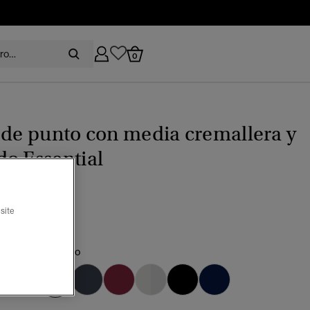
0
 de punto con media cremallera y
o Essential
(6)
recio rebajado de
a
 69,99
site
%
ado musgo oscuro
seleccionado