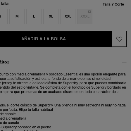
Talla:
Talla Y Corte
S
M
L
XL
XXL
XXXL
AÑADIR A LA BOLSA
ditor
 punto con media cremallera y bordado Essential es una opción elegante para
porta sofisticación y estilo a tu fondo de armario con su
simplicidad
te jersey te ofrece la calidad clásica de Superdry, para que puedas combinarla
entido del estilo vintage.
Se completa con el logotipo de Superdry bordado en
tera para que presumas de un acabado discreto con todo el carácter de la
ado: el corte clásico de Superdry. Una prenda ni muy estrecha ni muy holgada,
 perfecta. Elige tu talla habitual
 de canalé
media cremallera
jo de canalé
e Superdry bordado en el pecho