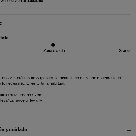
 Superdry en el dobladillo
e
talla
Zona exacta
Grande
t: el corte clásico de Superdry. Ni demasiado estrecho ni demasiado
o lo necesario. Elige tu talla habitual.
tura 1m93. Pecho 97cm
lleva/La modelo lleva:
M
n y cuidado