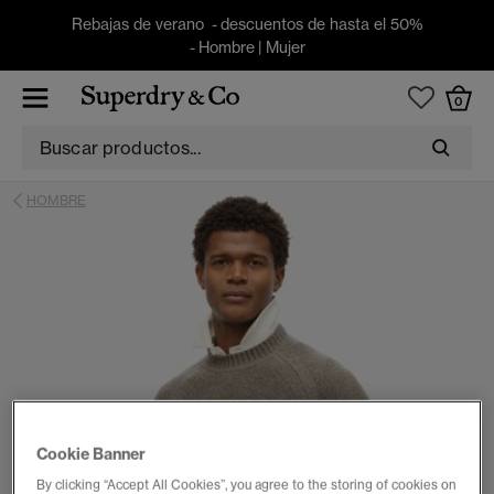
Rebajas de verano - descuentos de hasta el 50%
-
Hombre
|
Mujer
0
HOMBRE
Cookie Banner
By clicking “Accept All Cookies”, you agree to the storing of cookies on