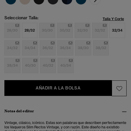
Seleccionar Talla:
Talla Y Corte
28/30
28/32
30/30
30/32
32/30
32/32
32/34
34/32
34/34
36/32
36/34
38/30
38/32
38/34
40/30
40/32
40/34
AÑADIR A LA BOLSA
Notas del editor
Vintage, clásico, icónico. Estas son palabras que describen perfectamente
los Vaqueros Slim Rectos Vintage, y con razón. Este diseño ha existido