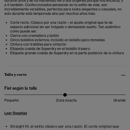
durante años y se ha mantenido fiel a sus orígenes porque nos encanta, y
a ti también. Confeccionados pensando en tu estilo de vida, son
increíblemente versátiles, perfectos para looks elegantes o casuales, no
solo durante esta temporada sino por muchos años más.
Corte recto. Clásico por una razón – el ajuste original que te da
espacio adicional sin ser holgado o demasiado suelto. Tan auténtico
como puede ser.
Cierre con cremallera y botón
Cinco bolsillos externos, incluido un bolsillo para monedas
Cintura con trabillas para cinturón
Etiqueta cosida de Superdry en el bolsillo trasero
Etiqueta grande cosida de Superdry en la parte posterior de la cintura
Talla y corte
Fiel según la talla
Pequeño
Zona exacta
Grande
Leer Reseñas
Straight fit: el estilo clásico por una razón. El corte original que