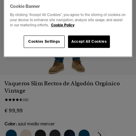
Cookie Banner
By clicking “Accept All Cookies”, you agree to the storing of cookies on
your device to enhance site navigation, analyze site usage, and assist
in our marketing efforts.
Cookie Policy
Cookies Settings
Accept All Cookies
1
2
3
4
5
6
Vaqueros Slim Rectos de Algodón Orgánico
Vintage
(12)
€ 99,99
Color:
azul medio mercer