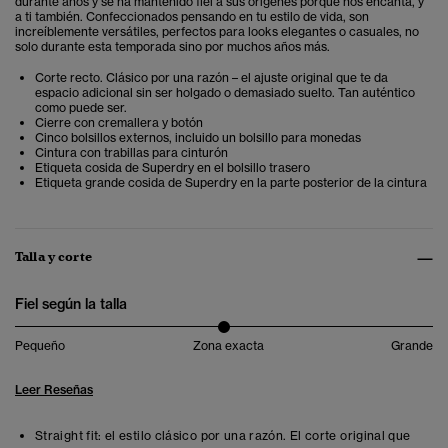
durante años y se ha mantenido fiel a sus orígenes porque nos encanta, y
a ti también. Confeccionados pensando en tu estilo de vida, son
increíblemente versátiles, perfectos para looks elegantes o casuales, no
solo durante esta temporada sino por muchos años más.
Corte recto. Clásico por una razón – el ajuste original que te da
espacio adicional sin ser holgado o demasiado suelto. Tan auténtico
como puede ser.
Cierre con cremallera y botón
Cinco bolsillos externos, incluido un bolsillo para monedas
Cintura con trabillas para cinturón
Etiqueta cosida de Superdry en el bolsillo trasero
Etiqueta grande cosida de Superdry en la parte posterior de la cintura
Talla y corte
Fiel según la talla
Pequeño
Zona exacta
Grande
Leer Reseñas
Straight fit: el estilo clásico por una razón. El corte original que