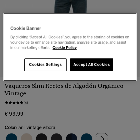
Cookie Banner
By clicking “Accept All Cookies”, you agree to the storing of cookies on
your device to enhance site navigation, analyze site usage, and assist
in our marketing efforts.
Cookie Policy
1
2
3
4
5
6
7
Cookies Settings
Accept All Cookies
Vaqueros Slim Rectos de Algodón Orgánico
Vintage
(4)
€ 99,99
Color:
añil vintage víbora
seleccionad