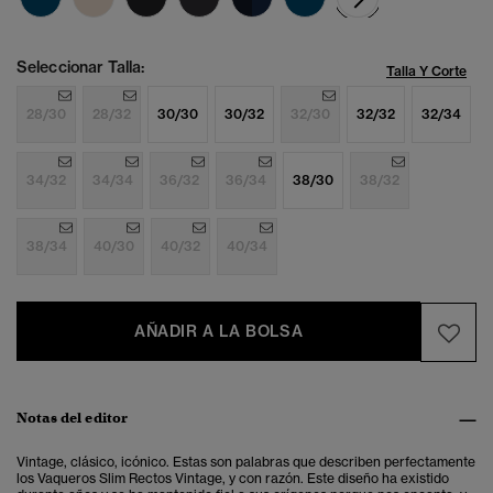
Seleccionar Talla:
Talla Y Corte
28/30
28/32
30/30
30/32
32/30
32/32
32/34
34/32
34/34
36/32
36/34
38/30
38/32
38/34
40/30
40/32
40/34
AÑADIR A LA BOLSA
Notas del editor
Vintage, clásico, icónico. Estas son palabras que describen perfectamente
los Vaqueros Slim Rectos Vintage, y con razón. Este diseño ha existido