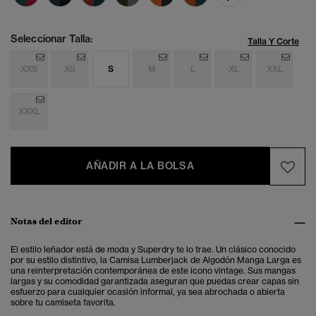
Seleccionar Talla:
Talla Y Corte
XXS
XS
S
M
L
XL
XXL
XXXL
AÑADIR A LA BOLSA
Notas del editor
El estilo leñador está de moda y Superdry te lo trae. Un clásico conocido
por su estilo distintivo, la Camisa Lumberjack de Algodón Manga Larga es
una reinterpretación contemporánea de este icono vintage. Sus mangas
largas y su comodidad garantizada aseguran que puedas crear capas sin
esfuerzo para cualquier ocasión informal, ya sea abrochada o abierta
sobre tu camiseta favorita.