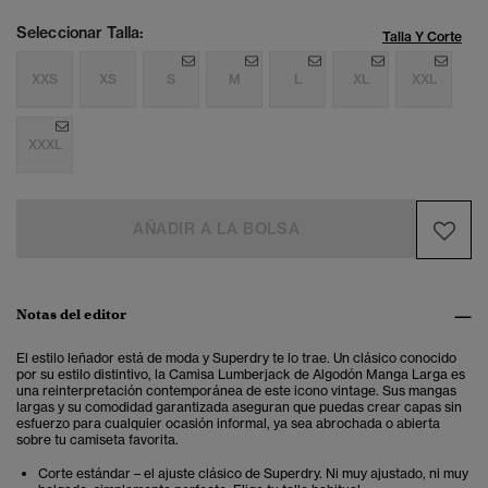
Seleccionar Talla:
Talla Y Corte
XXS
XS
S
M
L
XL
XXL
XXXL
AÑADIR A LA BOLSA
Notas del editor
El estilo leñador está de moda y Superdry te lo trae. Un clásico conocido
por su estilo distintivo, la Camisa Lumberjack de Algodón Manga Larga es
una reinterpretación contemporánea de este icono vintage. Sus mangas
largas y su comodidad garantizada aseguran que puedas crear capas sin
esfuerzo para cualquier ocasión informal, ya sea abrochada o abierta
sobre tu camiseta favorita.
Corte estándar – el ajuste clásico de Superdry. Ni muy ajustado, ni muy