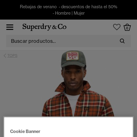
Rebajas de verano - descuentos de hasta el 50%
-
Hombre
|
Mujer
0
TOPS
Cookie Banner