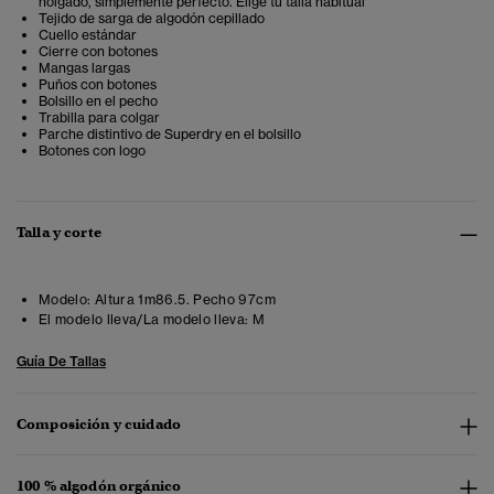
holgado, simplemente perfecto. Elige tu talla habitual
Tejido de sarga de algodón cepillado
Cuello estándar
Cierre con botones
Mangas largas
Puños con botones
Bolsillo en el pecho
Trabilla para colgar
Parche distintivo de Superdry en el bolsillo
Botones con logo
Talla y corte
Modelo:
Altura 1m86.5. Pecho 97cm
El modelo lleva/La modelo lleva:
M
Guía De Tallas
Composición y cuidado
100 % algodón orgánico