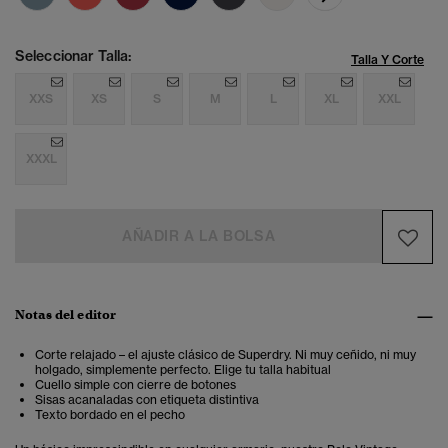
Seleccionar Talla:
Talla Y Corte
XXS
XS
S
M
L
XL
XXL
XXXL
AÑADIR A LA BOLSA
Notas del editor
Corte relajado – el ajuste clásico de Superdry. Ni muy ceñido, ni muy
holgado, simplemente perfecto. Elige tu talla habitual
Cuello simple con cierre de botones
Sisas acanaladas con etiqueta distintiva
Texto bordado en el pecho