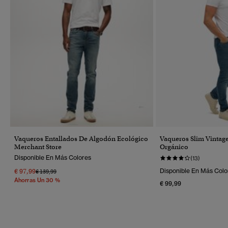
Vaqueros Entallados De Algodón Ecológico
Vaqueros Slim Vintag
Merchant Store
Orgánico
Disponible En Más Colores
(13)
€ 97,99
Disponible En Más Colo
Precio Rebajado De
A
€ 139,99
Ahorras Un 30 %
€ 99,99