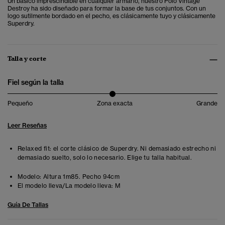
Un básico imprescindible en cualquier armario, nuestro Polo Vintage
Destroy ha sido diseñado para formar la base de tus conjuntos. Con un
logo sutilmente bordado en el pecho, es clásicamente tuyo y clásicamente
Superdry.
Talla y corte
Fiel según la talla
Pequeño
Zona exacta
Grande
Leer Reseñas
Relaxed fit: el corte clásico de Superdry. Ni demasiado estrecho ni
demasiado suelto, solo lo necesario. Elige tu talla habitual.
Modelo:
Altura 1m85. Pecho 94cm
El modelo lleva/La modelo lleva:
M
Guía De Tallas