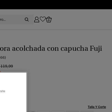
0
ora acolchada con capucha Fuji
(66)
recio rebajado de
a
 119,99
%
seleccionado
site
Talla:
Talla Y Corte