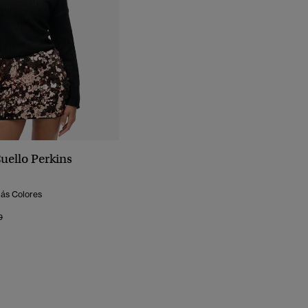
uello Perkins
Más Colores
o Rebajado De
A
9