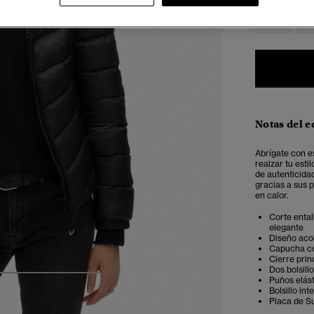
34
3
Notas del e
Abrígate con e
realzar tu est
de autenticida
gracias a sus p
en calor.
Corte ental
elegante
Diseño aco
Capucha co
Cierre prin
Dos bolsill
4
5
6
7
Puños elás
Bolsillo int
Placa de S