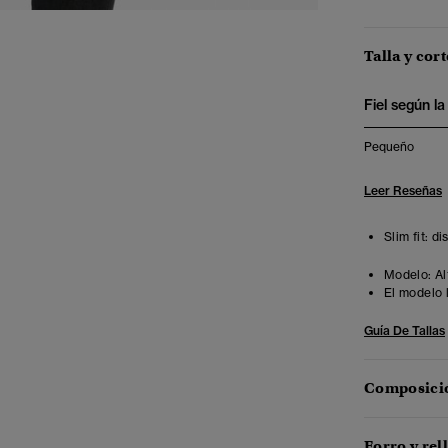
Talla y cort
Fiel según la 
Pequeño
Leer Reseñas
Slim fit: d
Modelo:
Al
El modelo 
Guía De Tallas
Composició
Forro y rel