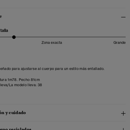
e
talla
Zona exacta
Grande
iseñado para ajustarse al cuerpo para un estilo más entallado.
tura 1m78. Pecho 81cm
lleva/La modelo lleva:
38
n y cuidado
leno reciclados