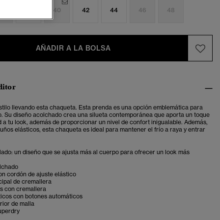
6
38
40
42
44
46
48
AÑADIR A LA BOLSA
ditor
stilo llevando esta chaqueta. Esta prenda es una opción emblemática para
ilo. Su diseño acolchado crea una silueta contemporánea que aporta un toque
d a tu look, además de proporcionar un nivel de confort inigualable. Además,
uños elásticos, esta chaqueta es ideal para mantener el frío a raya y entrar
lado: un diseño que se ajusta más al cuerpo para ofrecer un look más
lchado
n cordón de ajuste elástico
cipal de cremallera
os con cremallera
ticos con botones automáticos
erior de malla
uperdry