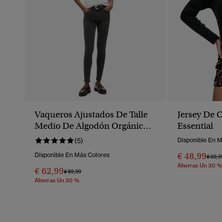
Vaqueros Ajustados De Talle
Jersey De C
Medio De Algodón Orgánico
Essential
Vintage
(5)
Disponible En 
€ 48,99
Disponible En Más Colores
Preci
€ 69,9
Ahorras Un 30 %
€ 62,99
Precio Rebajado De
A
€ 89,99
Ahorras Un 30 %