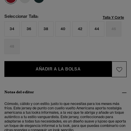
Seleccionar Talla:
Talla Y Corte
34
36
38
40
42
44
46
48
AÑADIR A LA BOLSA
Notas del editor
Cómodo, cálido y con estilo: justo lo que necesitas para los meses más
fríos. Este jersey de punto con cuello vuelto Americana aporta nostalgia
americana a tus looks informales, a la vez que te abriga y añade un toque
auténtico a tu estilo vanguardista. Este jersey, confeccionado para
adaptarse a todas tus necesidades, es un diseño suave y lujoso que aporta
un toque de elegancia informal a tu look, para que puedas combinarlo con
otras prendas y conseguir un look sencillo.