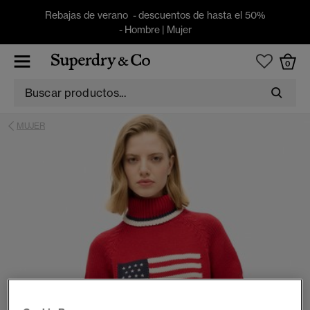
Rebajas de verano - descuentos de hasta el 50%
-
Hombre
|
Mujer
0
MUJER