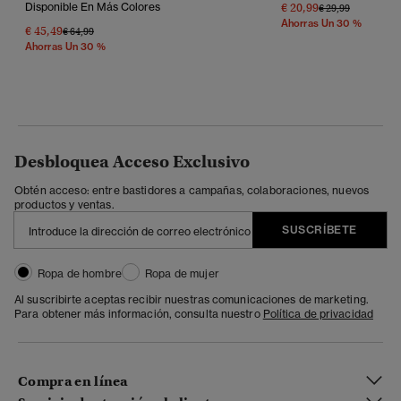
Disponible En Más Colores
€ 20,99
Precio Rebajado 
A
€ 29,99
Ahorras Un 30 %
€ 45,49
Precio Rebajado De
A
€ 64,99
Ahorras Un 30 %
Desbloquea Acceso Exclusivo
Obtén acceso: entre bastidores a campañas, colaboraciones, nuevos
productos y ventas.
SUSCRÍBETE
Ropa de hombre
Ropa de mujer
Al suscribirte aceptas recibir nuestras comunicaciones de marketing.
Para obtener más información, consulta nuestro
Política de privacidad
Compra en línea