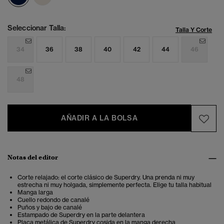
Seleccionar Talla:
Talla Y Corte
34
36
38
40
42
44
46
48
AÑADIR A LA BOLSA
Notas del editor
Corte relajado: el corte clásico de Superdry. Una prenda ni muy
estrecha ni muy holgada, simplemente perfecta. Elige tu talla habitual
Manga larga
Cuello redondo de canalé
Puños y bajo de canalé
Estampado de Superdry en la parte delantera
Placa metálica de Superdry cosida en la manga derecha