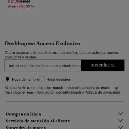
€ 27,99
Precio Rebajado De
A
€ 39,99
Ahorras Un 30 %
Desbloquea Acceso Exclusivo
Obtén acceso: entre bastidores a campañas, colaboraciones, nuevos
productos y ventas.
SUSCRÍBETE
Ropa de hombre
Ropa de mujer
Al suscribirte aceptas recibir nuestras comunicaciones de marketing.
Para obtener más información, consulta nuestro
Política de privacidad
Compra en línea
Servicio de atención al cliente
Superdry, la marca