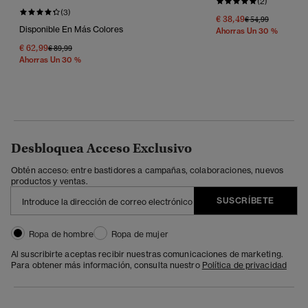
(2)
(3)
€ 38,49
Precio Rebajado 
A
€ 54,99
Disponible En Más Colores
Ahorras Un 30 %
€ 62,99
Precio Rebajado De
A
€ 89,99
Ahorras Un 30 %
Desbloquea Acceso Exclusivo
Obtén acceso: entre bastidores a campañas, colaboraciones, nuevos
productos y ventas.
SUSCRÍBETE
Ropa de hombre
Ropa de mujer
Al suscribirte aceptas recibir nuestras comunicaciones de marketing.
Para obtener más información, consulta nuestro
Política de privacidad