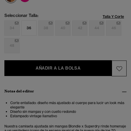
Seleccionar Talla:
Talla Y Corte
34
36
38
40
42
44
46
48
AÑADIR A LA BOLSA
Notas del editor
Corte entallado: diseño más ajustado al cuerpo para lucir un look más
elegante
Diseño sin mangas y con cuello redondo
Estampado vintage llamativo
Nuestra camiseta ajustada sin mangas Blondie x Superdry rinde homenaje
a un verdadero icono de la escena musical de la nueva ola de los 70.