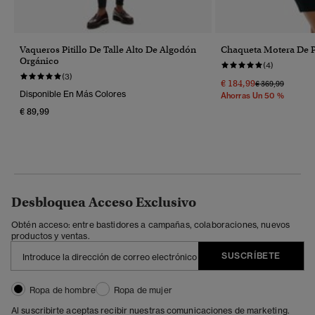
Vaqueros Pitillo De Talle Alto De Algodón
Chaqueta Motera De P
Orgánico
(4)
(3)
€ 184,99
Precio Rebajado
A
€ 369,99
Disponible En Más Colores
Ahorras Un 50 %
€ 89,99
Desbloquea Acceso Exclusivo
Obtén acceso: entre bastidores a campañas, colaboraciones, nuevos
productos y ventas.
SUSCRÍBETE
Ropa de hombre
Ropa de mujer
Al suscribirte aceptas recibir nuestras comunicaciones de marketing.