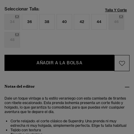
Seleccionar Talla:
Talla Y Corte
34
36
38
40
42
44
46
48
AÑADIR A LA BOLSA
Notas del editor
Dale un toque vintage a tu estilo veraniego con esta camiseta de tirantes
con ribete escalonado.
Esta prenda bohemia presenta un corte fluido y
holgado, lo que garantiza tu comodidad, para que puedas vivir cualquier
aventura que te depare el día.
Corte relajado: el corte clásico de Superdry. Una prenda ni muy
estrecha ni muy holgada, simplemente perfecta. Elige tu talla habitual
Tejido con textura