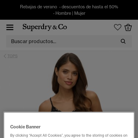
Rebajas de verano - descuentos de hasta el 50%
-
Hombre
|
Mujer
0
TOPS
Cookie Banner
By clicking “Accept All Cookies”, you agree to the storing of cookies on