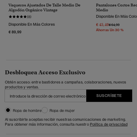
Vaqueros Ajustados De Talle Medio De
Pantalones Cortos Rec
Algodón Orgánico Vintage
Medio
Disponible En Más Colo
(8)
Disponible En Más Colores
€ 45,49
Precio Rebajado 
A
€ 64,99
Ahorras Un 30 %
€ 89,99
Desbloquea Acceso Exclusivo
Obtén acceso: entre bastidores a campañas, colaboraciones, nuevos
productos y ventas.
SUSCRÍBETE
Ropa de hombre
Ropa de mujer
Al suscribirte aceptas recibir nuestras comunicaciones de marketing.
Para obtener más información, consulta nuestro
Política de privacidad