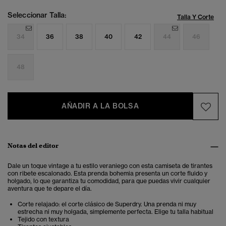
Seleccionar Talla:
Talla Y Corte
34
36
38
40
42
44
46
48
AÑADIR A LA BOLSA
Notas del editor
Dale un toque vintage a tu estilo veraniego con esta camiseta de tirantes
con ribete escalonado.
Esta prenda bohemia presenta un corte fluido y
holgado, lo que garantiza tu comodidad, para que puedas vivir cualquier
aventura que te depare el día.
Corte relajado: el corte clásico de Superdry. Una prenda ni muy
estrecha ni muy holgada, simplemente perfecta. Elige tu talla habitual
Tejido con textura