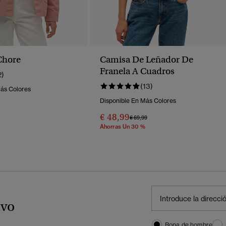
Chore
Camisa De Leñador De
Franela A Cuadros
2)
(13)
Más Colores
Disponible En Más Colores
€ 48,99
Precio Rebajado De
A
€ 69,99
Ahorras Un 30 %
ivo
Ropa de hombre