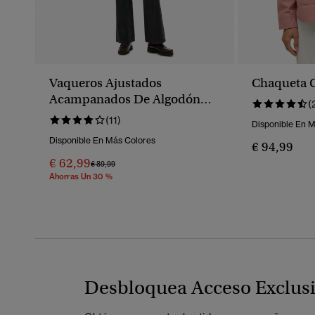
Vaqueros Ajustados
Chaqueta 
Acampanados De Algodón
(
Orgánico, Talle Medio
(11)
Disponible En 
Disponible En Más Colores
€ 94,99
€ 62,99
Precio Rebajado De
A
€ 89,99
Ahorras Un 30 %
Desbloquea Acceso Exclus