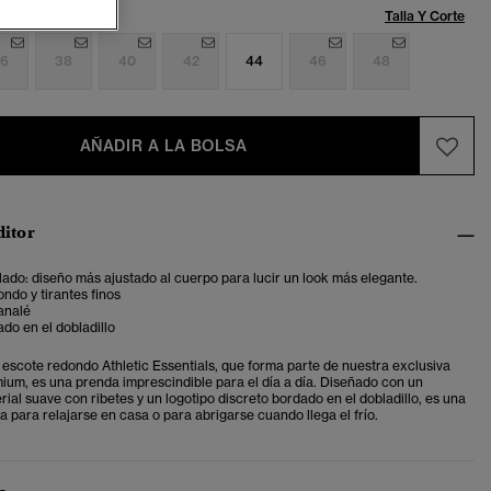
Talla:
Talla Y Corte
6
38
40
42
44
46
48
AÑADIR A LA BOLSA
ditor
lado: diseño más ajustado al cuerpo para lucir un look más elegante .
ndo y tirantes finos
analé
do en el dobladillo
 escote redondo Athletic Essentials, que forma parte de nuestra exclusiva
ium, es una prenda imprescindible para el día a día. Diseñado con un
ial suave con ribetes y un logotipo discreto bordado en el dobladillo, es una
 para relajarse en casa o para abrigarse cuando llega el frío.