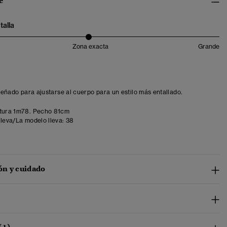
e
talla
Zona exacta
Grande
iseñado para ajustarse al cuerpo para un estilo más entallado.
tura 1m78. Pecho 81cm
lleva/La modelo lleva:
38
n y cuidado