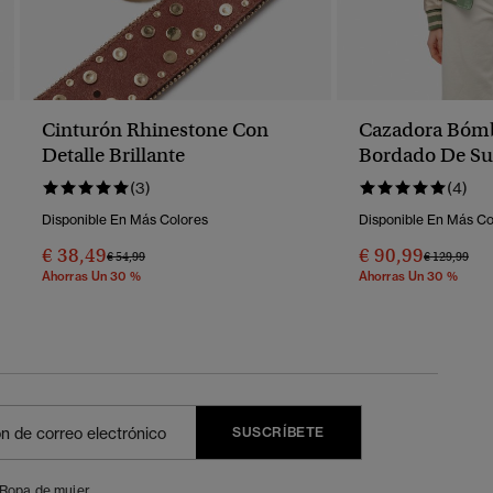
Cinturón Rhinestone Con
Cazadora Bóm
Detalle Brillante
Bordado De Su
(3)
(4)
Disponible En Más Colores
Disponible En Más Co
€ 38,49
€ 90,99
Precio Rebajado De
A
Precio Reba
A
€ 54,99
€ 129,99
Ahorras Un 30 %
Ahorras Un 30 %
SUSCRÍBETE
Ropa de mujer