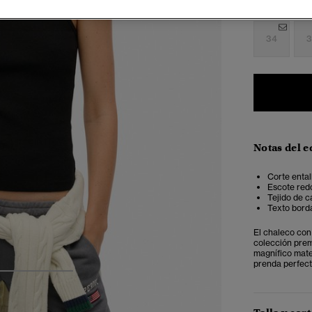
Seleccionar 
34
3
Notas del e
Corte ental
Escote redo
Tejido de c
Texto borda
El chaleco con
colección prem
magnífico mater
prenda perfecta
3
4
5