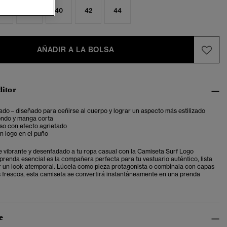
6
38
40
42
44
AÑADIR A LA BOLSA
ditor
ado – diseñado para ceñirse al cuerpo y lograr un aspecto más estilizado
ondo y manga corta
so con efecto agrietado
n logo en el puño
 vibrante y desenfadado a tu ropa casual con la Camiseta Surf Logo
prenda esencial es la compañera perfecta para tu vestuario auténtico, lista
 un look atemporal. Lúcela como pieza protagonista o combínala con capas
s frescos, esta camiseta se convertirá instantáneamente en una prenda
e