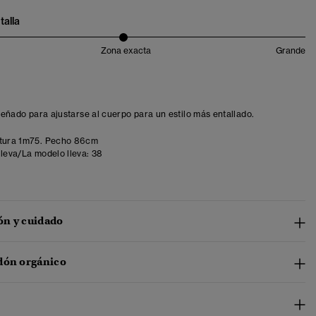
talla
Zona exacta
Grande
iseñado para ajustarse al cuerpo para un estilo más entallado.
tura 1m75. Pecho 86cm
lleva/La modelo lleva:
38
n y cuidado
dón orgánico