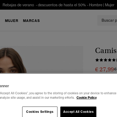
Rebajas de verano - descuentos de hasta el 50% -
Hombre
|
Mujer
E
MUJER
MARCAS
Camise
€ 27,99
P
€
Ahorras un 30 
anner
Color:
gris p
“Accept All Cookies”, you agree to the storing of cookies on your device to enhance 
analyze site usage, and assist in our marketing efforts.
Cookie Policy
Seleccionar 
Cookies Settings
Accept All Cookies