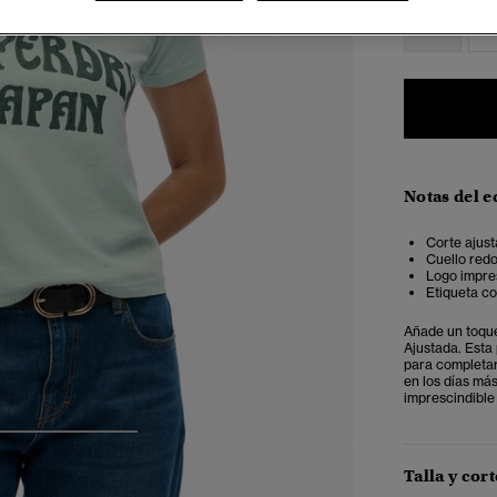
34
3
Notas del e
Corte ajust
Cuello red
Logo impre
Etiqueta co
Añade un toque
Ajustada. Esta 
para completar
en los días má
imprescindible
4
5
6
Talla y cort