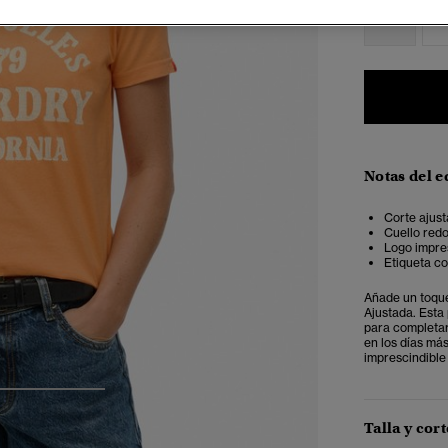
34
3
Notas del e
Corte ajust
Cuello red
Logo impre
Etiqueta co
Añade un toque
Ajustada. Esta 
para completar
en los días má
imprescindible
3
4
5
Talla y cort