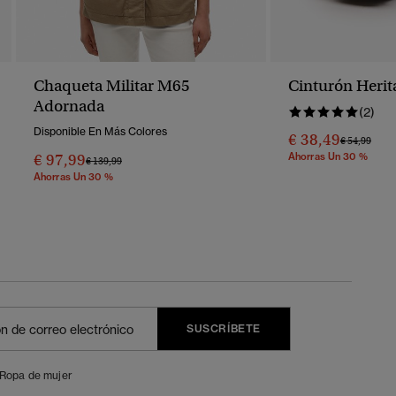
Chaqueta Militar M65
Cinturón Heri
Adornada
(2)
Disponible En Más Colores
€ 38,49
Precio Reba
A
€ 54,99
€ 97,99
Ahorras Un 30 %
Precio Rebajado De
A
€ 139,99
Ahorras Un 30 %
SUSCRÍBETE
Ropa de mujer