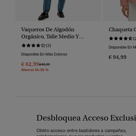
Vaqueros De Algodón
Chaqueta 
Orgánico, Talle Medio Y
(
Pernera Ancha
(3)
Disponible En 
Disponible En Más Colores
€ 94,99
€ 62,99
Precio Rebajado De
A
€ 89,99
Ahorras Un 30 %
Desbloquea Acceso Exclus
Obtén acceso: entre bastidores a campañas,