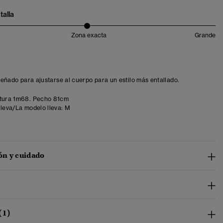
talla
Zona exacta
Grande
iseñado para ajustarse al cuerpo para un estilo más entallado.
tura 1m68. Pecho 81cm
lleva/La modelo lleva:
M
n y cuidado
(1)