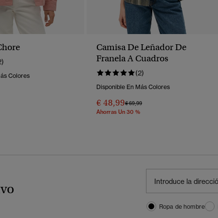
Chore
Camisa De Leñador De
Franela A Cuadros
2)
(2)
Más Colores
Disponible En Más Colores
€ 48,99
Precio Rebajado De
A
€ 69,99
Ahorras Un 30 %
ivo
Ropa de hombre