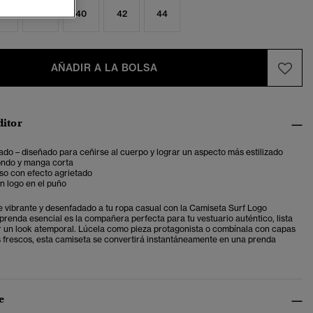
6
38
40
42
44
AÑADIR A LA BOLSA
ditor
ado – diseñado para ceñirse al cuerpo y lograr un aspecto más estilizado
ondo y manga corta
so con efecto agrietado
n logo en el puño
 vibrante y desenfadado a tu ropa casual con la Camiseta Surf Logo
prenda esencial es la compañera perfecta para tu vestuario auténtico, lista
 un look atemporal. Lúcela como pieza protagonista o combínala con capas
s frescos, esta camiseta se convertirá instantáneamente en una prenda
e