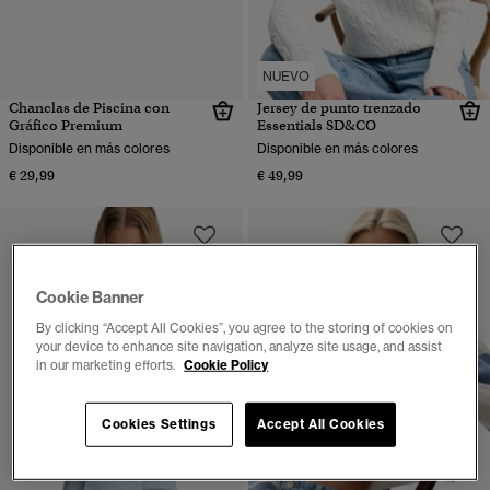
NUEVO
Chanclas de Piscina con
Jersey de punto trenzado
Gráfico Premium
Essentials SD&CO
Disponible en más colores
Disponible en más colores
€ 29,99
€ 49,99
Cookie Banner
By clicking “Accept All Cookies”, you agree to the storing of cookies on
your device to enhance site navigation, analyze site usage, and assist
in our marketing efforts.
Cookie Policy
Cookies Settings
Accept All Cookies