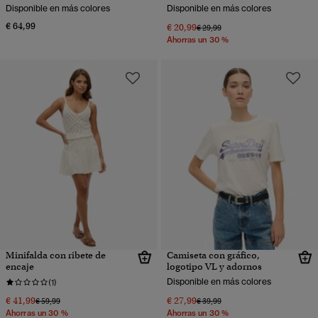
Disponible en más colores
Disponible en más colores
€ 64,99
€ 20,99
Precio rebajado de
a
€ 29,99
Ahorras un 30 %
Minifalda con ribete de
Camiseta con gráfico,
encaje
logotipo VL y adornos
Disponible en más colores
(1)
€ 41,99
€ 27,99
Precio rebajado de
a
Precio rebajado de
a
€ 59,99
€ 39,99
Ahorras un 30 %
Ahorras un 30 %