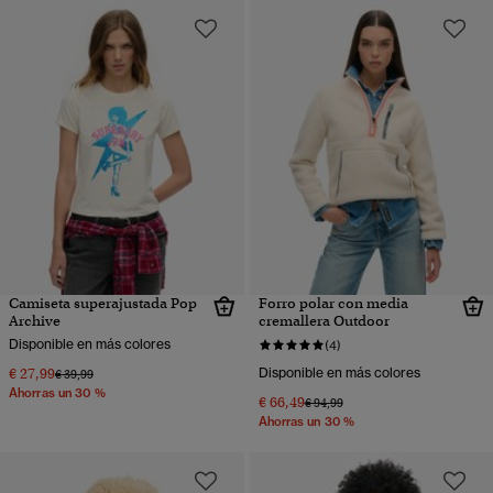
Camiseta superajustada Pop
Forro polar con media
Archive
cremallera Outdoor
Disponible en más colores
(4)
€ 27,99
Disponible en más colores
Precio rebajado de
a
€ 39,99
Ahorras un 30 %
€ 66,49
Precio rebajado de
a
€ 94,99
Ahorras un 30 %