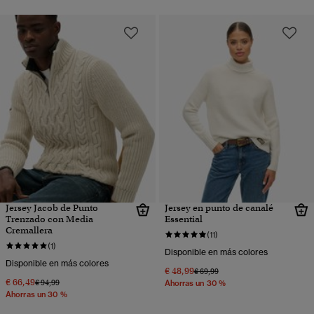
Jersey Jacob de Punto
Jersey en punto de canalé
Trenzado con Media
Essential
Cremallera
(11)
(1)
Disponible en más colores
Disponible en más colores
€ 48,99
Precio rebajado de
a
€ 69,99
€ 66,49
Precio rebajado de
a
€ 94,99
Ahorras un 30 %
Ahorras un 30 %