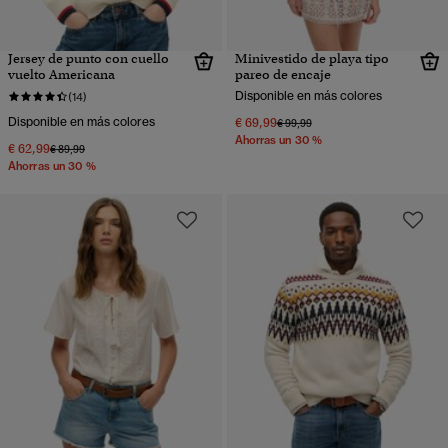
Jersey de punto con cuello
Minivestido de playa tipo
vuelto Americana
pareo de encaje
Disponible en más colores
(14)
Disponible en más colores
€ 69,99
Precio rebajado de
a
€ 99,99
Ahorras un 30 %
€ 62,99
Precio rebajado de
a
€ 89,99
Ahorras un 30 %