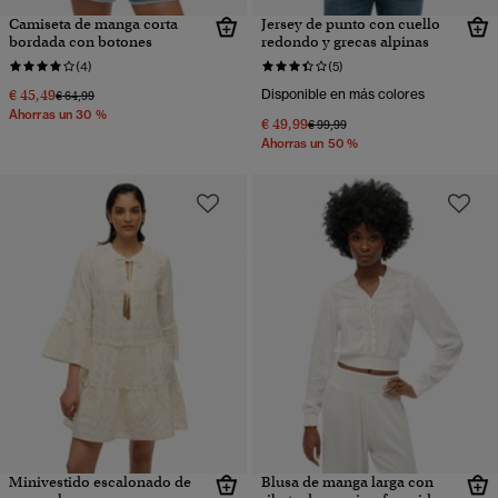
Camiseta de manga corta
Jersey de punto con cuello
bordada con botones
redondo y grecas alpinas
(4)
(5)
€ 45,49
Disponible en más colores
Precio rebajado de
a
€ 64,99
Ahorras un 30 %
€ 49,99
Precio rebajado de
a
€ 99,99
Ahorras un 50 %
Minivestido escalonado de
Blusa de manga larga con