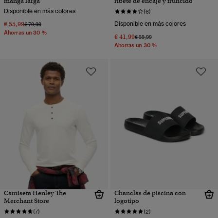
manga larga
ribete de encaje y fruncido
Disponible en más colores
(6)
€ 55,99
Disponible en más colores
Precio rebajado de
a
€ 79,99
Ahorras un 30 %
€ 41,99
Precio rebajado de
a
€ 59,99
Ahorras un 30 %
Camiseta Henley The
Chanclas de piscina con
Merchant Store
logotipo
(7)
(2)