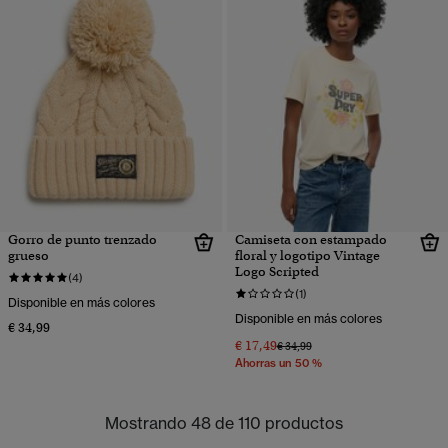
Gorro de punto trenzado
Camiseta con estampado
grueso
floral y logotipo Vintage
Logo Scripted
(4)
(1)
Disponible en más colores
Disponible en más colores
€ 34,99
€ 17,49
Precio rebajado de
a
€ 34,99
Ahorras un 50 %
Mostrando 48 de 110 productos