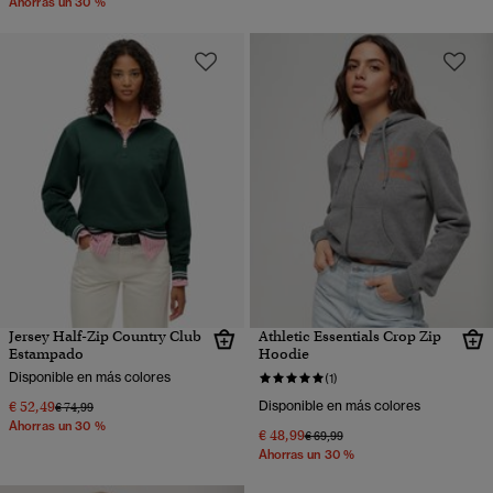
Ahorras un 30 %
Jersey Half-Zip Country Club
Athletic Essentials Crop Zip
Estampado
Hoodie
Disponible en más colores
(1)
€ 52,49
Disponible en más colores
Precio rebajado de
a
€ 74,99
Ahorras un 30 %
€ 48,99
Precio rebajado de
a
€ 69,99
Ahorras un 30 %