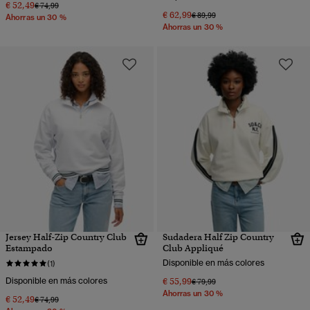
€ 52,49
Precio rebajado de
a
€ 74,99
€ 62,99
Precio rebajado de
a
€ 89,99
Ahorras un 30 %
Ahorras un 30 %
Jersey Half-Zip Country Club
Sudadera Half Zip Country
Estampado
Club Appliqué
Disponible en más colores
(1)
Disponible en más colores
€ 55,99
Precio rebajado de
a
€ 79,99
Ahorras un 30 %
€ 52,49
Precio rebajado de
a
€ 74,99