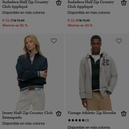
Sudadera Half Zip Country
Sudadera Half Zip Country
Club Appliqué
Club Appliqué
Disponible en más colores
Disponible en más colores
€ 55,99
€ 55,99
Precio rebajado de
a
Precio rebajado de
a
€ 79,99
€ 79,99
Ahorras un 30 %
Ahorras un 30 %
Jersey Half-Zip Country Club
Vintage Athletic Zip Hoodie
Estampado
(3)
Disponible en más colores
Disponible en más colores