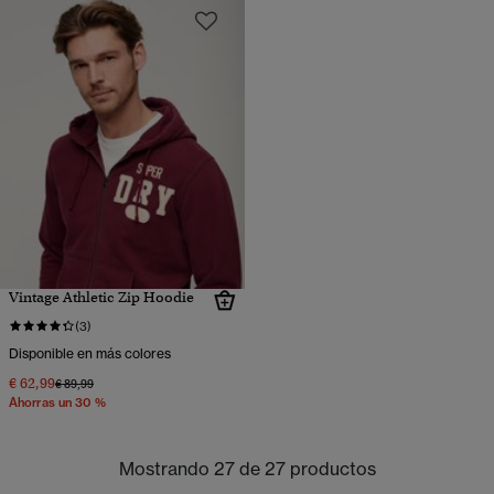
Vintage Athletic Zip Hoodie
(3)
Disponible en más colores
€ 62,99
Precio rebajado de
a
€ 89,99
Ahorras un 30 %
Mostrando 27 de 27 productos