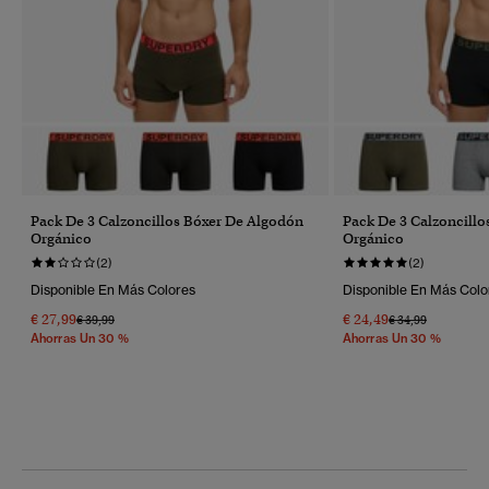
Pack De 3 Calzoncillos Bóxer De Algodón
Pack De 3 Calzoncill
Orgánico
Orgánico
(2)
(2)
Disponible En Más Colores
Disponible En Más Colo
€ 27,99
€ 24,49
Precio Rebajado De
A
Precio Rebajado 
A
€ 39,99
€ 34,99
Ahorras Un 30 %
Ahorras Un 30 %