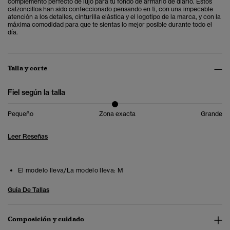
complemento perfecto de lujo para tu fondo de armario de diario. Estos
calzoncillos han sido confeccionado pensando en ti, con una impecable
atención a los detalles, cinturilla elástica y el logotipo de la marca, y con la
máxima comodidad para que te sientas lo mejor posible durante todo el
día.
Talla y corte
Fiel según la talla
Pequeño
Zona exacta
Grande
Leer Reseñas
El modelo lleva/La modelo lleva:
M
Guía De Tallas
Composición y cuidado