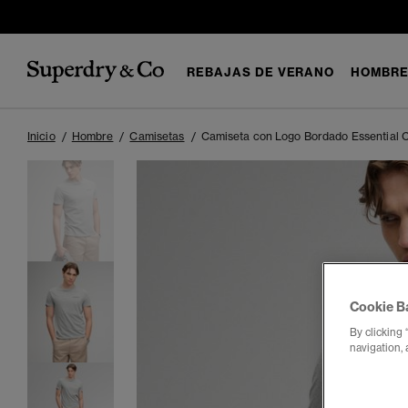
REBAJAS DE VERANO
HOMBR
Inicio
Hombre
Camisetas
Camiseta con Logo Bordado Essential
Cookie B
By clicking 
navigation, 