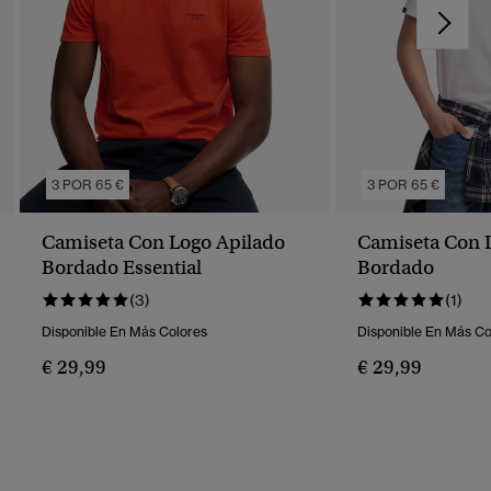
3 POR 65 €
3 POR 65 €
Camiseta Con Logo Apilado
Camiseta Con
Bordado Essential
Bordado
(3)
(1)
Disponible En Más Colores
Disponible En Más Co
€ 29,99
€ 29,99