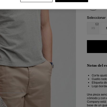
sele
Seleccionar 
XS
Notas del e
Corte ajust
Cuello red
Etiqueta di
Logo borda
Una pieza senc
3
4
5
cómodo y con e
Company está c
base de un guar