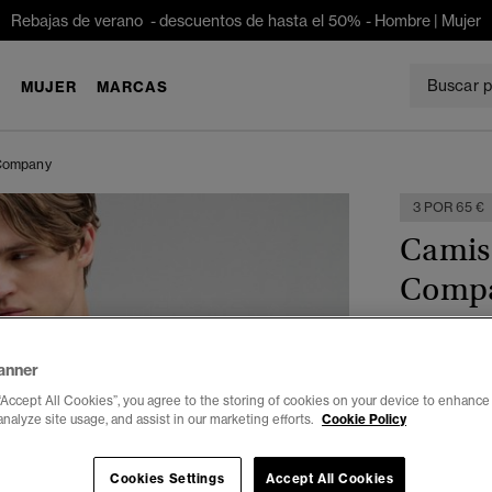
Rebajas de verano - descuentos de hasta el 50% -
Hombre
|
Mujer
E
MUJER
MARCAS
 Company
3 POR 65 €
Camise
Comp
€ 29,99
anner
“Accept All Cookies”, you agree to the storing of cookies on your device to enhance 
Color:
Gris 
analyze site usage, and assist in our marketing efforts.
Cookie Policy
Cookies Settings
Accept All Cookies