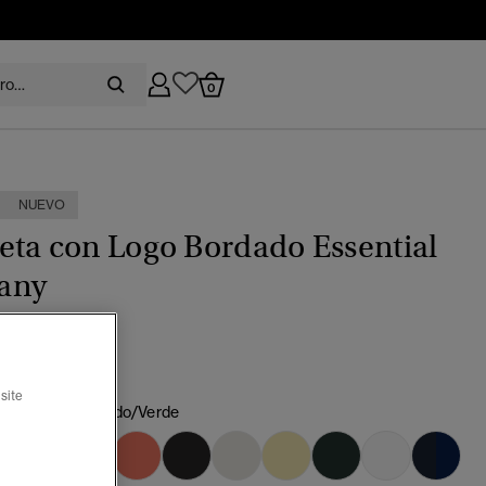
0
NUEVO
ta con Logo Bordado Essential
any
(2)
site
aguanieve jaspeado/Verde