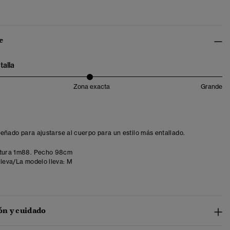
e
talla
Zona exacta
Grande
iseñado para ajustarse al cuerpo para un estilo más entallado.
tura 1m88. Pecho 98cm
lleva/La modelo lleva:
M
n y cuidado