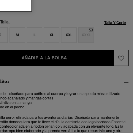
ccionado
Talla:
Talla Y Corte
S
M
L
XL
XXL
XXXL
AÑADIR A LA BOLSA
ditor
ado – diseñado para ceñirse al cuerpo y lograr un aspecto más estilizado
ondo acanalado y mangas cortas
stintiva en la manga
do en el pecho
illa pero refinada para tus aventuras diarias. Diseñada para mantenerte
stilo dondequiera que te lleve el día, la camiseta con logo bordado Essential
onfeccionada en algodón orgánico y acabada con un elegante logo. Es la
darropa bien elaborado y la prenda versátil a la que recurrirás una y otra