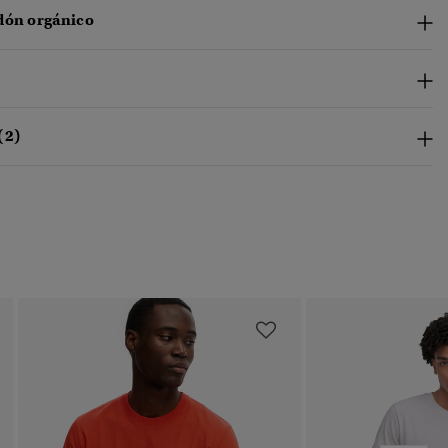
dón orgánico
(2)