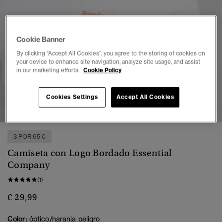
Cookie Banner
By clicking “Accept All Cookies”, you agree to the storing of cookies on
your device to enhance site navigation, analyze site usage, and assist
in our marketing efforts.
Cookie Policy
1
2
3
4
5
6
7
Cookies Settings
Accept All Cookies
3 POR 65 €
Camiseta con Logo Bordado Essential
Company
(1)
€ 29,99
Color:
óptico/naranja peligro