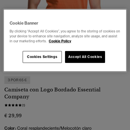
Cookie Banner
By clicking “Accept All Cookies”, you agree to the storing of cookies on
your device to enhance site navigation, analyze site usage, and assist
in our marketing efforts.
Cookie Policy
1
2
3
4
5
6
7
Cookies Settings
Accept All Cookies
3 POR 65 €
Camiseta con Logo Bordado Essential
Company
(1)
€ 29,99
Color:
Coral resplandeciente/Melocotón claro