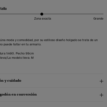
talla
Zona exacta
Grande
 aúna moda y comodidad, por su estiloso diseño holgado se trata de un
no puede faltar en tu armario.
tura 1m90. Pecho 99cm
lleva/La modelo lleva:
M
n y cuidado
lgodón en conversión