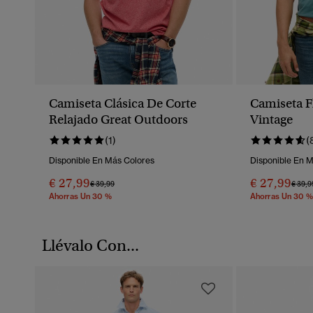
Camiseta Clásica De Corte
Camiseta F
Relajado Great Outdoors
Vintage
(1)
(
Disponible En Más Colores
Disponible En 
€ 27,99
€ 27,99
Precio Rebajado De
A
Preci
€ 39,99
€ 39,9
Ahorras Un 30 %
Ahorras Un 30 %
Llévalo Con...