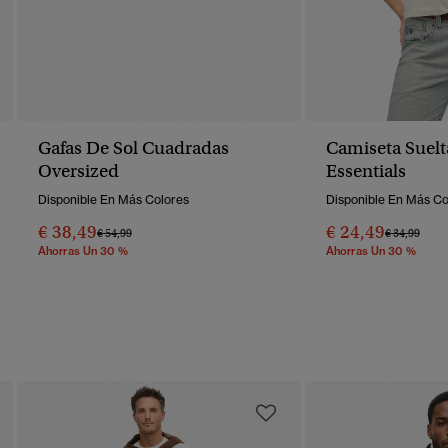
Gafas De Sol Cuadradas
Camiseta Suelt
Oversized
Essentials
Disponible En Más Colores
Disponible En Más Co
€ 38,49
€ 24,49
Precio Rebajado De
A
Precio Reba
A
€ 54,99
€ 34,99
Ahorras Un 30 %
Ahorras Un 30 %