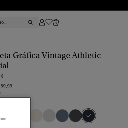
0
ta Gráfica Vintage Athletic
ial
(1)
recio rebajado de
a
 39,99
%
marino náutico
seleccionado
site