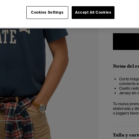
Seleccionar 
Cookies Settings
Accept All Cookies
XXS
X
Notas del e
Corte holga
convierte e
Cuello red
Jersey sin 
Tu nueva prend
elaborada y di
o joggers favo
3
4
Talla y cort