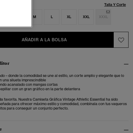
Talla:
Talla Y Corte
S
S
M
L
XL
XXL
XXXL
AÑADIR A LA BOLSA
ditor
do – donde la comodidad se une al estilo, un corte amplio y elegante que lo
n una silueta imprescindible
ondo acanalado con mangas cortas
cepillar con un gran gráfico en la parte delantera
a favorita. Nuestra Camiseta Gráfica Vintage Athletic Essential ha sido
señada para ofrecer máximo estilo y comodidad, combínala con tus vaqueros
ritos para conseguir un conjunto perfecto.
e