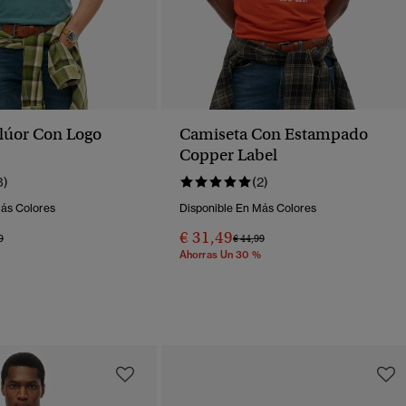
lúor Con Logo
Camiseta Con Estampado
Copper Label
8)
(2)
Más Colores
Disponible En Más Colores
€ 31,49
o Rebajado De
A
Precio Rebajado De
A
9
€ 44,99
Ahorras Un 30 %