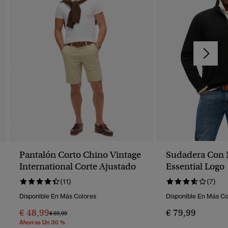
Pantalón Corto Chino Vintage
Sudadera Con 
International Corte Ajustado
Essential Logo
(11)
(7)
Disponible En Más Colores
Disponible En Más Co
€ 48,99
€ 79,99
Precio Rebajado De
A
€ 69,99
Ahorras Un 30 %