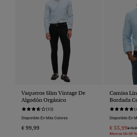
Vaqueros Slim Vintage De
Camisa Lin
Algodón Orgánico
Bordada Co
(10)
(
Disponible En Más Colores
Disponible En 
€ 99,99
€ 55,99
Preci
€ 79,9
Ahorras Un 30 %