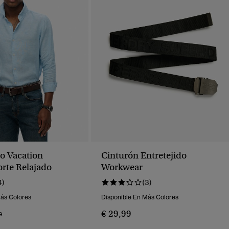
o Vacation
Cinturón Entretejido
rte Relajado
Workwear
4)
(3)
Más Colores
Disponible En Más Colores
€ 29,99
o Rebajado De
A
9