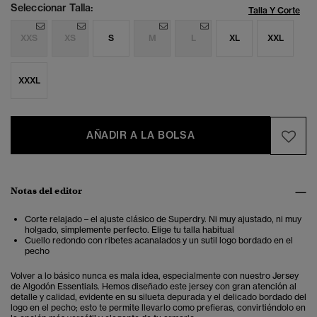
Seleccionar Talla:
Talla Y Corte
XXS
XS
S
M
L
XL
XXL
XXXL
AÑADIR A LA BOLSA
Notas del editor
Corte relajado – el ajuste clásico de Superdry. Ni muy ajustado, ni muy
holgado, simplemente perfecto. Elige tu talla habitual
Cuello redondo con ribetes acanalados y un sutil logo bordado en el
pecho
Volver a lo básico nunca es mala idea, especialmente con nuestro Jersey
de Algodón Essentials. Hemos diseñado este jersey con gran atención al
detalle y calidad, evidente en su silueta depurada y el delicado bordado del
logo en el pecho; esto te permite llevarlo como prefieras, convirtiéndolo en