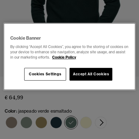
Cookie Banner
By clicking “Accept All Cookies”, you agree to the storing of cookies on
your device to enhance site navigation, analyze site usage, and assist
in our marketing efforts.
Cookie Policy
1
2
3
4
5
6
Cookies Settings
Accept All Cookies
Jersey de Algodón Essentials
€ 64,99
Color:
jaspeado verde esmaltado
seleccionado