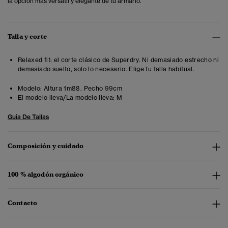
la opción más versátil y elegante de tu armario.
Talla y corte
Relaxed fit: el corte clásico de Superdry. Ni demasiado estrecho ni
demasiado suelto, solo lo necesario. Elige tu talla habitual.
Modelo:
Altura 1m88. Pecho 99cm
El modelo lleva/La modelo lleva:
M
Guía De Tallas
Composición y cuidado
100 % algodón orgánico
Contacto