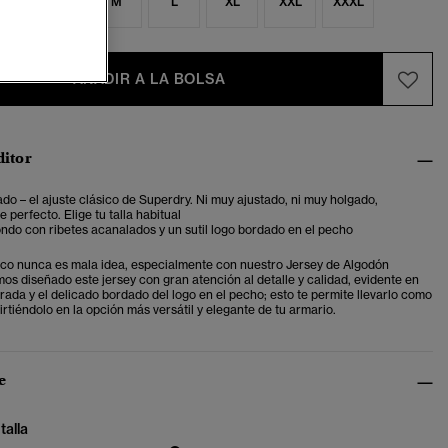
S
S
M
L
XL
XXL
XXXL
AÑADIR A LA BOLSA
ditor
ado – el ajuste clásico de Superdry. Ni muy ajustado, ni muy holgado,
 perfecto. Elige tu talla habitual
ndo con ribetes acanalados y un sutil logo bordado en el pecho
sico nunca es mala idea, especialmente con nuestro Jersey de Algodón
os diseñado este jersey con gran atención al detalle y calidad, evidente en
rada y el delicado bordado del logo en el pecho; esto te permite llevarlo como
irtiéndolo en la opción más versátil y elegante de tu armario.
e
talla