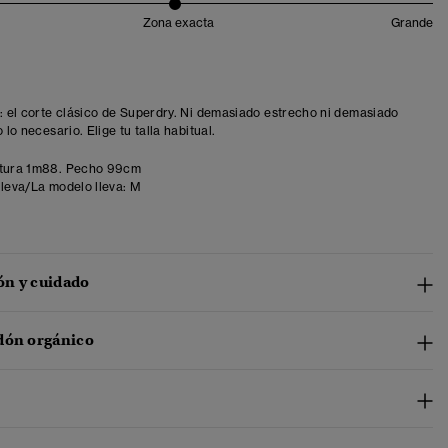
Zona exacta
Grande
t: el corte clásico de Superdry. Ni demasiado estrecho ni demasiado
o lo necesario. Elige tu talla habitual.
tura 1m88. Pecho 99cm
lleva/La modelo lleva:
M
n y cuidado
dón orgánico