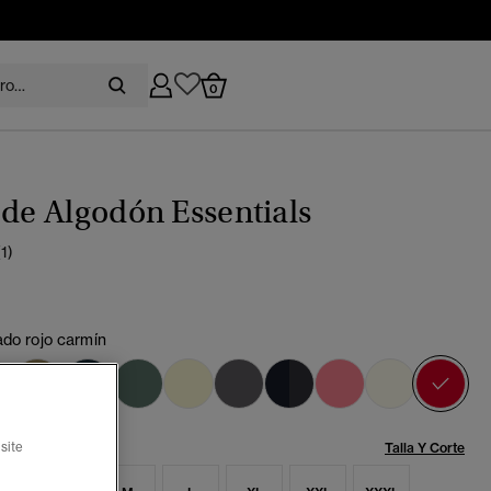
0
 de Algodón Essentials
(1)
ado rojo carmín
se
Talla:
Talla Y Corte
site