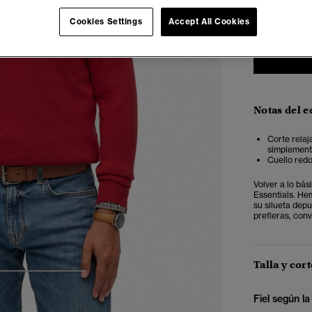
XXS
X
Cookies Settings
Accept All Cookies
Notas del e
Corte relaj
simplemente
Cuello redo
Volver a lo bá
Essentials. Hem
su silueta depu
prefieras, conv
Talla y cort
4
5
6
Fiel según la 