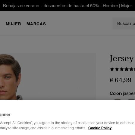
Rebajas de verano - descuentos de hasta el 50% -
Hombre
|
Mujer
E
MUJER
MARCAS
Jersey
€ 64,99
Color:
jaspe
anner
Seleccionar 
“Accept All Cookies”, you agree to the storing of cookies on your device to enhance 
analyze site usage, and assist in our marketing efforts.
Cookie Policy