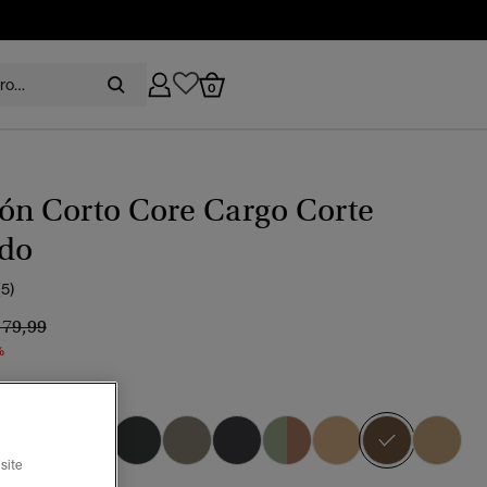
0
ón Corto Core Cargo Corte
ado
(5)
recio rebajado de
a
 79,99
%
n intenso
seleccio
site