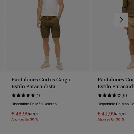
Pantalones Cortos Cargo
Pantalones Cor
Estilo Paracaidista
Estilo Paracaid
(1)
(6)
Disponible En Más Colores
Disponible En Más Co
€ 48,99
€ 41,99
Precio Rebajado De
A
Precio Reba
A
€ 69,99
€ 59,99
Ahorras Un 30 %
Ahorras Un 30 %