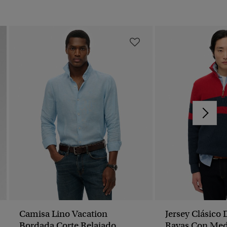
Camisa Lino Vacation
Jersey Clásico
Bordada Corte Relajado
Rayas Con Med