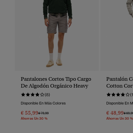
Pantalones Cortos Tipo Cargo
Pantalón C
De Algodón Orgánico Heavy
Cotton Cor
(8)
(
Disponible En Más Colores
Disponible En 
€ 55,99
€ 48,99
Precio Rebajado De
A
Preci
€ 79,99
€ 69,9
Ahorras Un 30 %
Ahorras Un 30 %