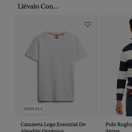
Llévalo Con...
3 POR 65 €
Camiseta Logo Essential De
Polo Rugby
Algodón Orgánico
Stripe