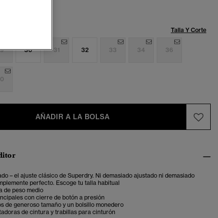
Talla:
Talla Y Corte
9
30
31
32
33
34
36
0
AÑADIR A LA BOLSA
ditor
ado – el ajuste clásico de Superdry. Ni demasiado ajustado ni demasiado
mplemente perfecto. Escoge tu talla habitual
ga de peso medio
rincipales con cierre de botón a presión
los de generoso tamaño y un bolsillo monedero
tadoras de cintura y trabillas para cinturón