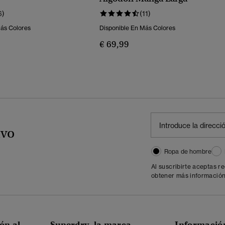
6)
(11)
Más Colores
Disponible En Más Colores
€ 69,99
ivo
Ropa de hombre
Al suscribirte aceptas r
obtener más información
ón al
Superdry, la marca
Informació