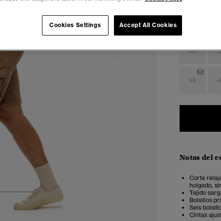
Cookies Settings
Accept All Cookies
Seleccionar 
28
2
38
4
Notas del e
Corte relaj
holgado, si
Tejido sar
4
5
6
Bolsillos p
Seis bolsil
Cintas ajus