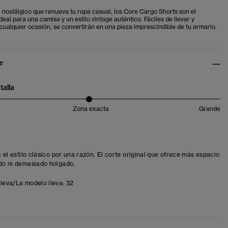
u nostálgico que renueva tu ropa casual, los Core Cargo Shorts son el
al para una camisa y un estilo vintage auténtico. Fáciles de llevar y
ualquier ocasión, se convertirán en una pieza imprescindible de tu armario.
e
talla
Zona exacta
Grande
t: el estilo clásico por una razón. El corte original que ofrece más espacio
ído ni demasiado holgado.
lleva/La modelo lleva:
32