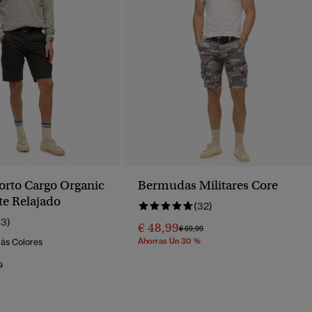
orto Cargo Organic
Bermudas Militares Core
te Relajado
(32)
13)
€ 48,99
Precio Rebajado De
A
€ 69,99
Ahorras Un 30 %
Más Colores
o Rebajado De
A
9