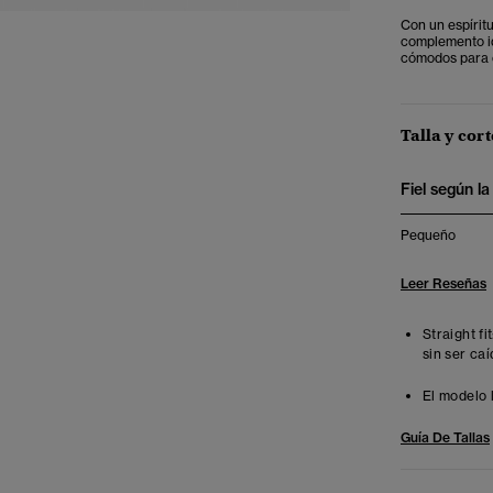
Con un espírit
complemento ide
cómodos para c
Talla y cort
Fiel según la 
Pequeño
Leer Reseñas
Straight fi
sin ser ca
El modelo 
Guía De Tallas