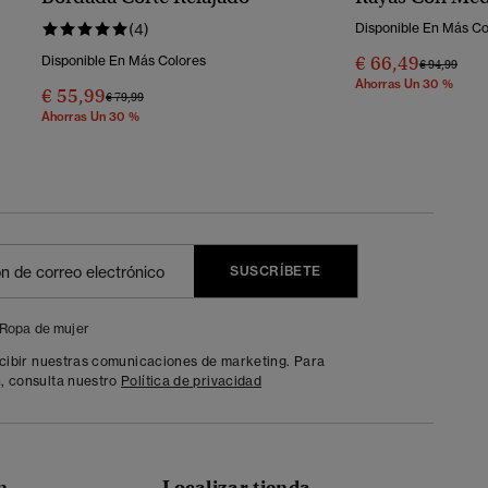
(4)
Disponible En Más Co
€ 66,49
Disponible En Más Colores
Precio Reba
A
€ 94,99
Ahorras Un 30 %
€ 55,99
Precio Rebajado De
A
€ 79,99
Ahorras Un 30 %
SUSCRÍBETE
Ropa de mujer
ecibir nuestras comunicaciones de marketing. Para
, consulta nuestro
Política de privacidad
n
Localizar tienda